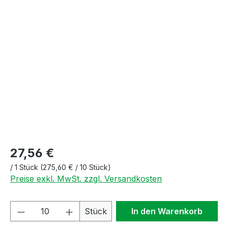
Bildergalerie überspringen
27,56 €
/
1 Stück
(275,60 € / 10 Stück)
Preise exkl. MwSt. zzgl. Versandkosten
Produkt Anzahl: Gib den gewünschten We
Stück
In den Warenkorb