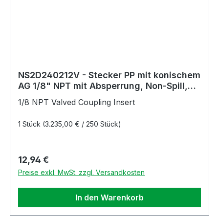
NS2D240212V - Stecker PP mit konischem
AG 1/8" NPT mit Absperrung, Non-Spill,
FKM-Dichtung
1/8 NPT Valved Coupling Insert
1 Stück
(3.235,00 € / 250 Stück)
Regulärer Preis:
12,94 €
Preise exkl. MwSt. zzgl. Versandkosten
In den Warenkorb