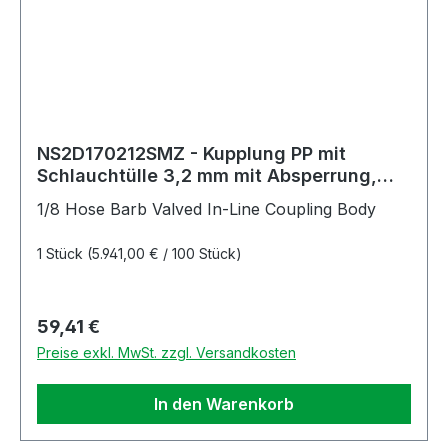
NS2D170212SMZ - Kupplung PP mit
Schlauchtülle 3,2 mm mit Absperrung,
Non-Spill, Simriz®-Dichtung
1/8 Hose Barb Valved In-Line Coupling Body
1 Stück
(5.941,00 € / 100 Stück)
Regulärer Preis:
59,41 €
Preise exkl. MwSt. zzgl. Versandkosten
In den Warenkorb