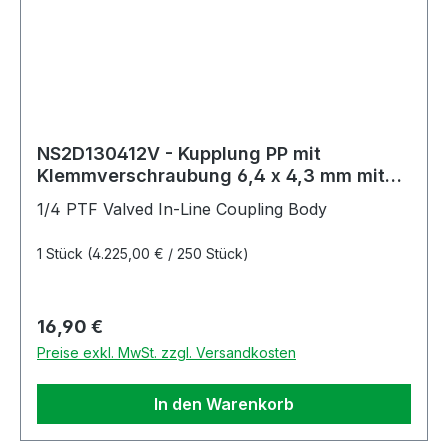
NS2D130412V - Kupplung PP mit
Klemmverschraubung 6,4 x 4,3 mm mit
Absperrung, Non-Spill, FKM-Dichtung
1/4 PTF Valved In-Line Coupling Body
1 Stück
(4.225,00 € / 250 Stück)
Regulärer Preis:
16,90 €
Preise exkl. MwSt. zzgl. Versandkosten
In den Warenkorb