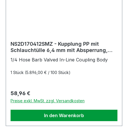
NS2D170412SMZ - Kupplung PP mit
Schlauchtülle 6,4 mm mit Absperrung,
Non-Spill, Simriz®-Dichtung
1/4 Hose Barb Valved In-Line Coupling Body
1 Stück
(5.896,00 € / 100 Stück)
Regulärer Preis:
58,96 €
Preise exkl. MwSt. zzgl. Versandkosten
In den Warenkorb