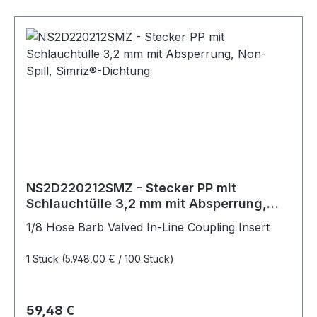
NS2D220212SMZ - Stecker PP mit
Schlauchtülle 3,2 mm mit Absperrung,
Non-Spill, Simriz®-Dichtung
1/8 Hose Barb Valved In-Line Coupling Insert
1 Stück
(5.948,00 € / 100 Stück)
Regulärer Preis:
59,48 €