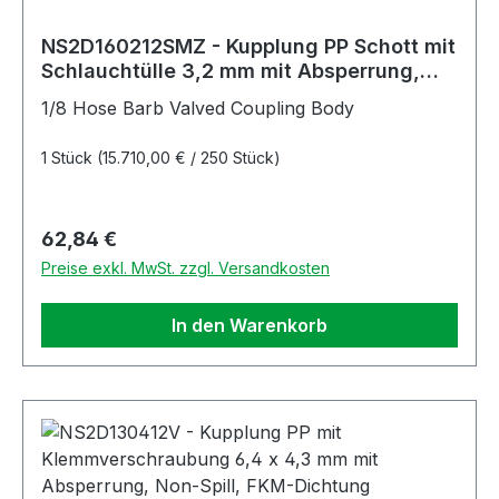
NS2D160212SMZ - Kupplung PP Schott mit
Schlauchtülle 3,2 mm mit Absperrung,
Non-Spill, Simriz®-Dichtung
1/8 Hose Barb Valved Coupling Body
1 Stück
(15.710,00 € / 250 Stück)
Regulärer Preis:
62,84 €
Preise exkl. MwSt. zzgl. Versandkosten
In den Warenkorb