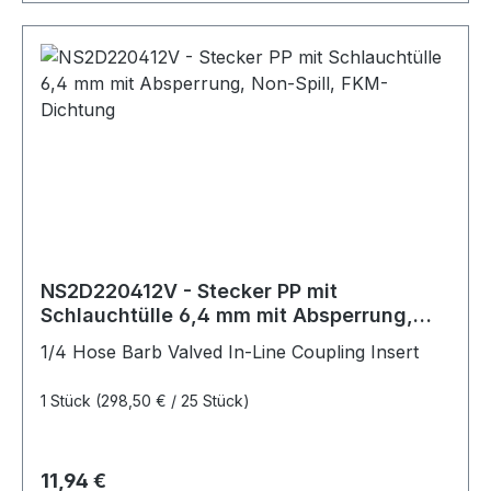
NS2D220412V - Stecker PP mit
Schlauchtülle 6,4 mm mit Absperrung,
Non-Spill, FKM-Dichtung
1/4 Hose Barb Valved In-Line Coupling Insert
1 Stück
(298,50 € / 25 Stück)
Regulärer Preis:
11,94 €