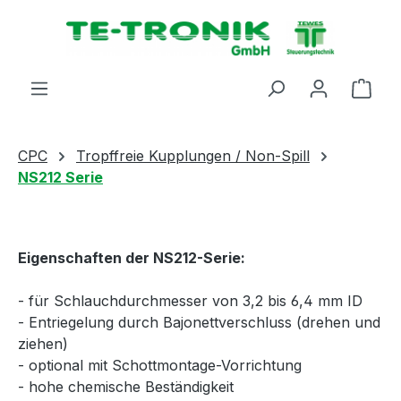
alt springen
Ware
CPC
Tropffreie Kupplungen / Non-Spill
NS212 Serie
Eigenschaften der NS212-Serie:
- für Schlauchdurchmesser von 3,2 bis 6,4 mm ID
- Entriegelung durch Bajonettverschluss (drehen und
ziehen)
- optional mit Schottmontage-Vorrichtung
- hohe chemische Beständigkeit