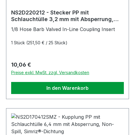
NS2D220212 - Stecker PP mit
Schlauchtülle 3,2 mm mit Absperrung,
Non-Spill
1/8 Hose Barb Valved In-Line Coupling Insert
1 Stück
(251,50 € / 25 Stück)
Regulärer Preis:
10,06 €
Preise exkl. MwSt. zzgl. Versandkosten
In den Warenkorb