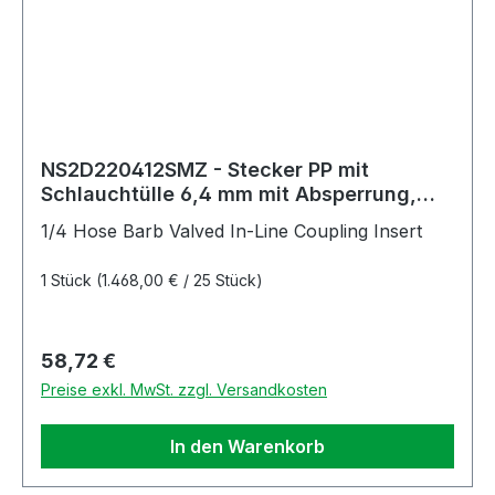
NS2D220412SMZ - Stecker PP mit
Schlauchtülle 6,4 mm mit Absperrung,
Non-Spill, Simriz®-Dichtung
1/4 Hose Barb Valved In-Line Coupling Insert
1 Stück
(1.468,00 € / 25 Stück)
Regulärer Preis:
58,72 €
Preise exkl. MwSt. zzgl. Versandkosten
In den Warenkorb