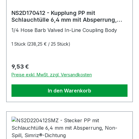
NS2D170412 - Kupplung PP mit
Schlauchtülle 6,4 mm mit Absperrung,
Non-Spill
1/4 Hose Barb Valved In-Line Coupling Body
1 Stück
(238,25 € / 25 Stück)
Regulärer Preis:
9,53 €
Preise exkl. MwSt. zzgl. Versandkosten
In den Warenkorb