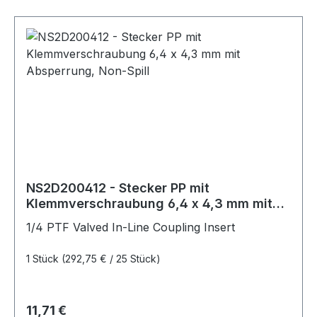
NS2D200412 - Stecker PP mit
Klemmverschraubung 6,4 x 4,3 mm mit
Absperrung, Non-Spill
1/4 PTF Valved In-Line Coupling Insert
1 Stück
(292,75 € / 25 Stück)
Regulärer Preis:
11,71 €