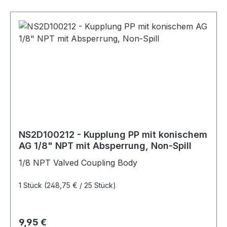
NS2D100212 - Kupplung PP mit konischem
AG 1/8" NPT mit Absperrung, Non-Spill
1/8 NPT Valved Coupling Body
1 Stück
(248,75 € / 25 Stück)
Regulärer Preis:
9,95 €