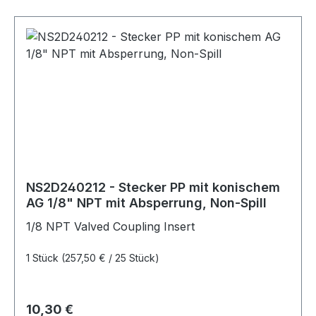
NS2D240212 - Stecker PP mit konischem
AG 1/8" NPT mit Absperrung, Non-Spill
1/8 NPT Valved Coupling Insert
1 Stück
(257,50 € / 25 Stück)
Regulärer Preis:
10,30 €