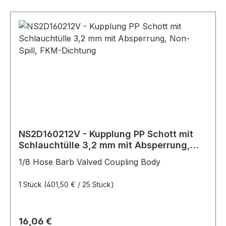
NS2D160212V - Kupplung PP Schott mit
Schlauchtülle 3,2 mm mit Absperrung,
Non-Spill, FKM-Dichtung
1/8 Hose Barb Valved Coupling Body
1 Stück
(401,50 € / 25 Stück)
Regulärer Preis:
16,06 €