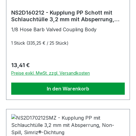
NS2D160212 - Kupplung PP Schott mit
Schlauchtülle 3,2 mm mit Absperrung,
Non-Spill
1/8 Hose Barb Valved Coupling Body
1 Stück
(335,25 € / 25 Stück)
Regulärer Preis:
13,41 €
Preise exkl. MwSt. zzgl. Versandkosten
In den Warenkorb