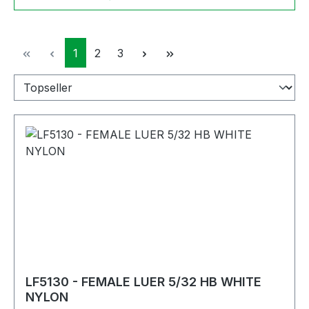
Seite
Seite
Seite
1
2
3
LF5130 - FEMALE LUER 5/32 HB WHITE
NYLON