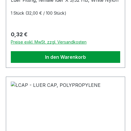
Luer Fitting, female luer X 3/32 HB, White Nylon
1 Stück
(32,00 € / 100 Stück)
Regulärer Preis:
0,32 €
Preise exkl. MwSt. zzgl. Versandkosten
In den Warenkorb