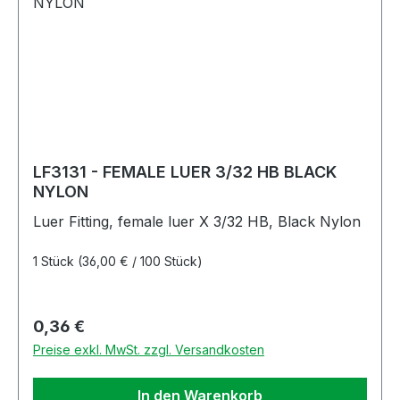
LF3131 - FEMALE LUER 3/32 HB BLACK
NYLON
Luer Fitting, female luer X 3/32 HB, Black Nylon
1 Stück
(36,00 € / 100 Stück)
Regulärer Preis:
0,36 €
Preise exkl. MwSt. zzgl. Versandkosten
In den Warenkorb