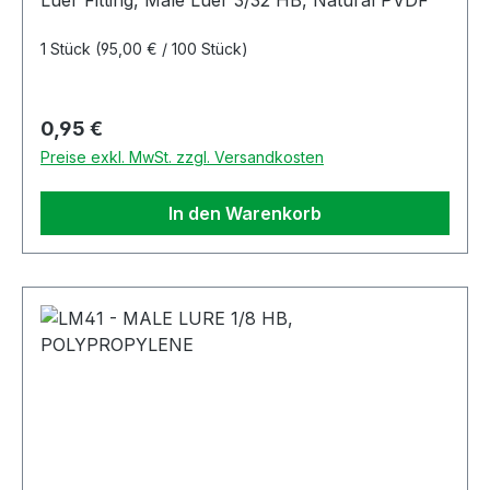
Luer Fitting, Male Luer 3/32 HB, Natural PVDF
1 Stück
(95,00 € / 100 Stück)
Regulärer Preis:
0,95 €
Preise exkl. MwSt. zzgl. Versandkosten
In den Warenkorb