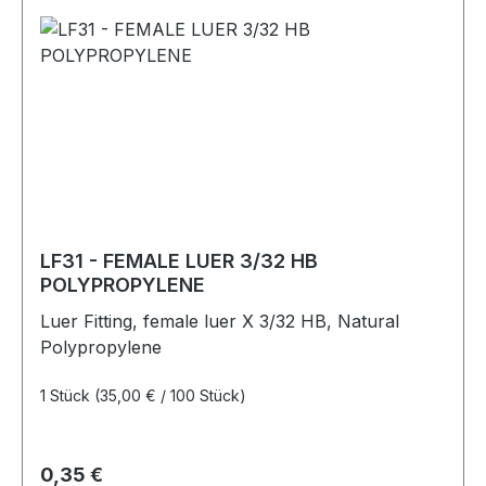
LF31 - FEMALE LUER 3/32 HB
POLYPROPYLENE
Luer Fitting, female luer X 3/32 HB, Natural
Polypropylene
1 Stück
(35,00 € / 100 Stück)
Regulärer Preis:
0,35 €