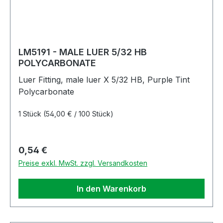
LM5191 - MALE LUER 5/32 HB
POLYCARBONATE
Luer Fitting, male luer X 5/32 HB, Purple Tint
Polycarbonate
1 Stück
(54,00 € / 100 Stück)
Regulärer Preis:
0,54 €
Preise exkl. MwSt. zzgl. Versandkosten
In den Warenkorb