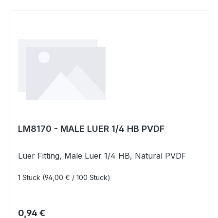
LM8170 - MALE LUER 1/4 HB PVDF
Luer Fitting, Male Luer 1/4 HB, Natural PVDF
1 Stück
(94,00 € / 100 Stück)
Regulärer Preis:
0,94 €