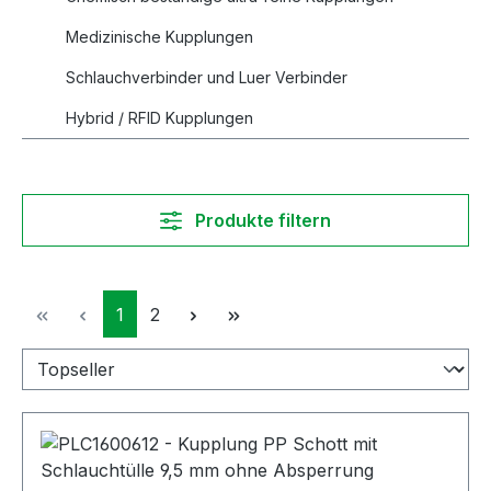
Medizinische Kupplungen
Schlauchverbinder und Luer Verbinder
Hybrid / RFID Kupplungen
Produkte filtern
Seite
Seite
1
2