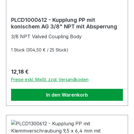
PLCD1000612 - Kupplung PP mit
konischem AG 3/8" NPT mit Absperrung
3/8 NPT Valved Coupling Body
1 Stück
(304,50 € / 25 Stück)
Regulärer Preis:
12,18 €
Preise exkl. MwSt. zzgl. Versandkosten
In den Warenkorb