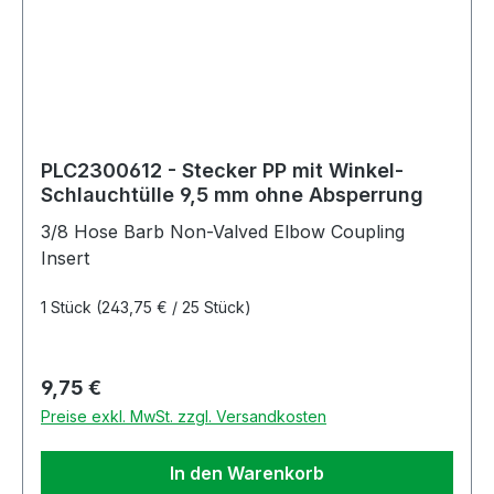
PLC2300612 - Stecker PP mit Winkel-
Schlauchtülle 9,5 mm ohne Absperrung
3/8 Hose Barb Non-Valved Elbow Coupling
Insert
1 Stück
(243,75 € / 25 Stück)
Regulärer Preis:
9,75 €
Preise exkl. MwSt. zzgl. Versandkosten
In den Warenkorb