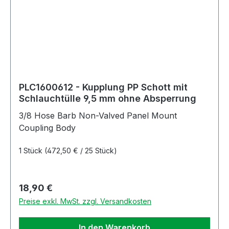
PLC1600612 - Kupplung PP Schott mit
Schlauchtülle 9,5 mm ohne Absperrung
3/8 Hose Barb Non-Valved Panel Mount
Coupling Body
1 Stück
(472,50 € / 25 Stück)
Regulärer Preis:
18,90 €
Preise exkl. MwSt. zzgl. Versandkosten
In den Warenkorb