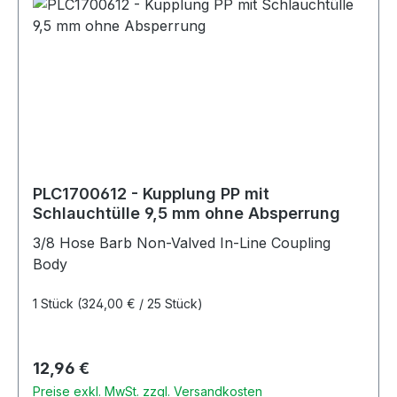
PLC1700612 - Kupplung PP mit
Schlauchtülle 9,5 mm ohne Absperrung
3/8 Hose Barb Non-Valved In-Line Coupling
Body
1 Stück
(324,00 € / 25 Stück)
Regulärer Preis:
12,96 €
Preise exkl. MwSt. zzgl. Versandkosten