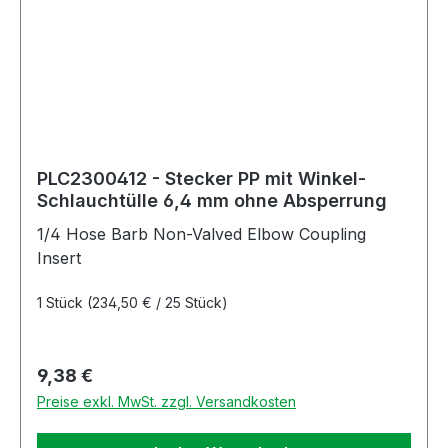
PLC2300412 - Stecker PP mit Winkel-
Schlauchtülle 6,4 mm ohne Absperrung
1/4 Hose Barb Non-Valved Elbow Coupling
Insert
1 Stück
(234,50 € / 25 Stück)
Regulärer Preis:
9,38 €
Preise exkl. MwSt. zzgl. Versandkosten