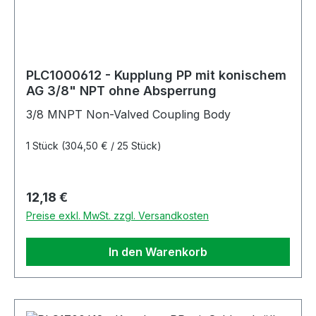
PLC1000612 - Kupplung PP mit konischem
AG 3/8" NPT ohne Absperrung
3/8 MNPT Non-Valved Coupling Body
1 Stück
(304,50 € / 25 Stück)
Regulärer Preis:
12,18 €
Preise exkl. MwSt. zzgl. Versandkosten
In den Warenkorb