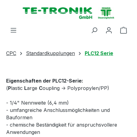
alt springen
Ware
CPC
Standardkupplungen
PLC12 Serie
Eigenschaften der PLC12-Serie:
(
P
lastic
L
arge
C
oupling -> Polypropylen/PP)
- 1/4" Nennweite (6,4 mm)
- umfangreiche Anschlussmöglichkeiten und
Bauformen
- chemische Beständigkeit für anspruchsvollere
Anwendungen