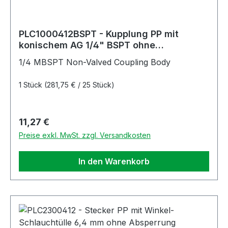
PLC1000412BSPT - Kupplung PP mit
konischem AG 1/4" BSPT ohne
Absperrung
1/4 MBSPT Non-Valved Coupling Body
1 Stück
(281,75 € / 25 Stück)
Regulärer Preis:
11,27 €
Preise exkl. MwSt. zzgl. Versandkosten
In den Warenkorb