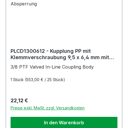
PLCD1300612 - Kupplung PP mit
Klemmverschraubung 9,5 x 6,4 mm mit
Absperrung
3/8 PTF Valved In-Line Coupling Body
1 Stück
(553,00 € / 25 Stück)
Regulärer Preis:
22,12 €
Preise exkl. MwSt. zzgl. Versandkosten
In den Warenkorb