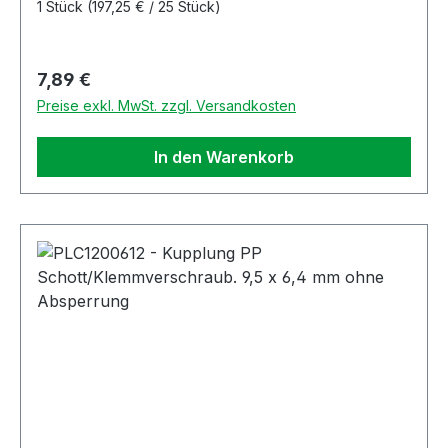
1 Stück
(197,25 € / 25 Stück)
Regulärer Preis:
7,89 €
Preise exkl. MwSt. zzgl. Versandkosten
In den Warenkorb