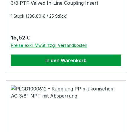
3/8 PTF Valved In-Line Coupling Insert
1 Stück
(388,00 € / 25 Stück)
Regulärer Preis:
15,52 €
Preise exkl. MwSt. zzgl. Versandkosten
In den Warenkorb