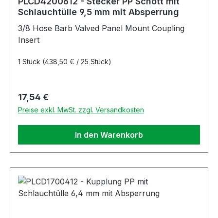
PLCD4200612 - Stecker PP Schott mit
Schlauchtülle 9,5 mm mit Absperrung
3/8 Hose Barb Valved Panel Mount Coupling
Insert
1 Stück
(438,50 € / 25 Stück)
Regulärer Preis:
17,54 €
Preise exkl. MwSt. zzgl. Versandkosten
In den Warenkorb