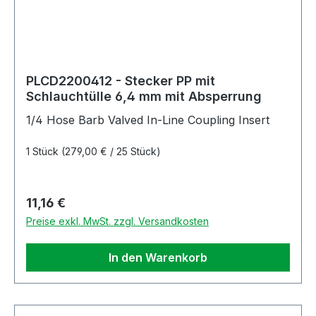
PLCD2200412 - Stecker PP mit
Schlauchtülle 6,4 mm mit Absperrung
1/4 Hose Barb Valved In-Line Coupling Insert
1 Stück
(279,00 € / 25 Stück)
Regulärer Preis:
11,16 €
Preise exkl. MwSt. zzgl. Versandkosten
In den Warenkorb