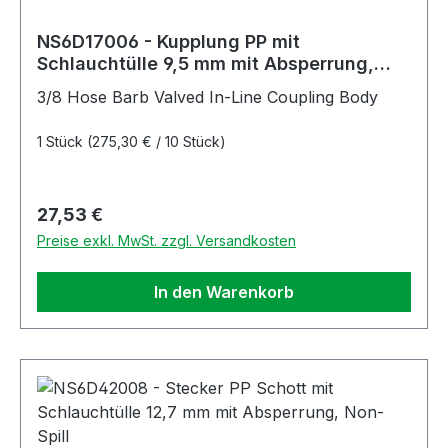
NS6D17006 - Kupplung PP mit
Schlauchtülle 9,5 mm mit Absperrung,
Non-Spill
3/8 Hose Barb Valved In-Line Coupling Body
1 Stück
(275,30 € / 10 Stück)
Regulärer Preis:
27,53 €
Preise exkl. MwSt. zzgl. Versandkosten
In den Warenkorb