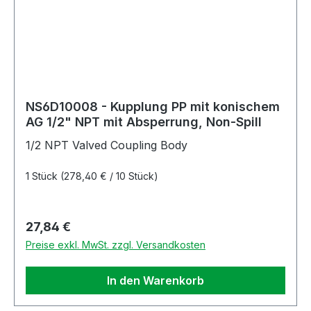
NS6D10008 - Kupplung PP mit konischem
AG 1/2" NPT mit Absperrung, Non-Spill
1/2 NPT Valved Coupling Body
1 Stück
(278,40 € / 10 Stück)
Regulärer Preis:
27,84 €
Preise exkl. MwSt. zzgl. Versandkosten
In den Warenkorb