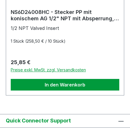
NS6D24008HC - Stecker PP mit
konischem AG 1/2" NPT mit Absperrung,
Non-Spill, Hastelloy-C® Feder
1/2 NPT Valved Insert
1 Stück
(258,50 € / 10 Stück)
Regulärer Preis:
25,85 €
Preise exkl. MwSt. zzgl. Versandkosten
In den Warenkorb
Quick Connector Support