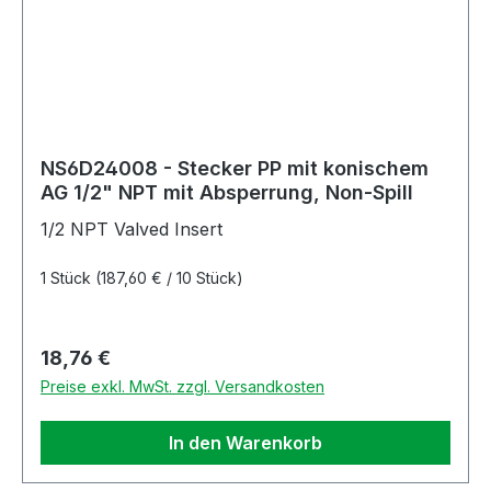
NS6D24008 - Stecker PP mit konischem
AG 1/2" NPT mit Absperrung, Non-Spill
1/2 NPT Valved Insert
1 Stück
(187,60 € / 10 Stück)
Regulärer Preis:
18,76 €
Preise exkl. MwSt. zzgl. Versandkosten
In den Warenkorb