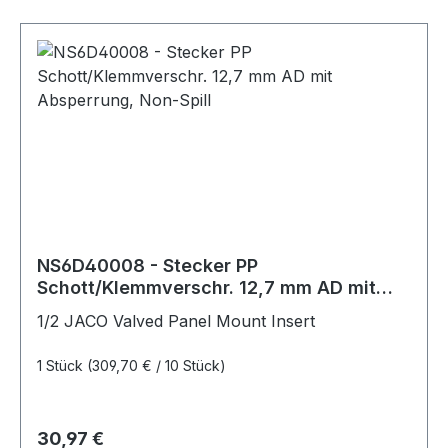
NS6D40008 - Stecker PP
Schott/Klemmverschr. 12,7 mm AD mit
Absperrung, Non-Spill
1/2 JACO Valved Panel Mount Insert
1 Stück
(309,70 € / 10 Stück)
Regulärer Preis:
30,97 €