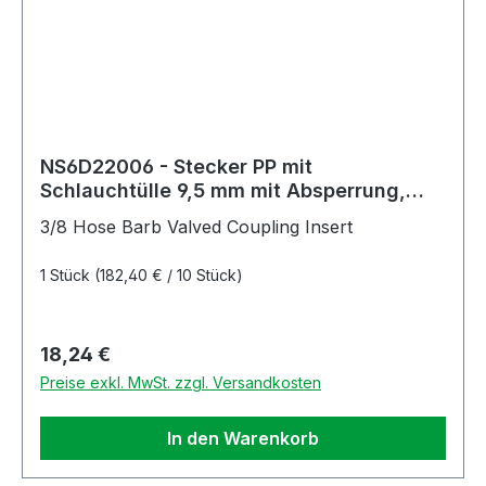
NS6D22006 - Stecker PP mit
Schlauchtülle 9,5 mm mit Absperrung,
Non-Spill
3/8 Hose Barb Valved Coupling Insert
1 Stück
(182,40 € / 10 Stück)
Regulärer Preis:
18,24 €
Preise exkl. MwSt. zzgl. Versandkosten
In den Warenkorb