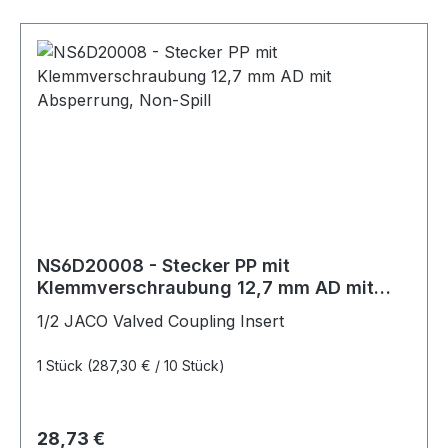
NS6D20008 - Stecker PP mit
Klemmverschraubung 12,7 mm AD mit
Absperrung, Non-Spill
1/2 JACO Valved Coupling Insert
1 Stück
(287,30 € / 10 Stück)
Regulärer Preis:
28,73 €