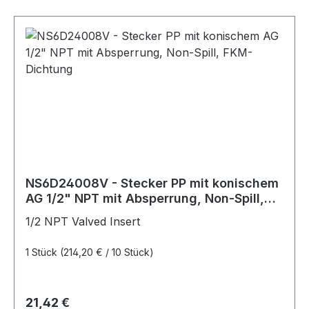
NS6D24008V - Stecker PP mit konischem
AG 1/2" NPT mit Absperrung, Non-Spill,
FKM-Dichtung
1/2 NPT Valved Insert
1 Stück
(214,20 € / 10 Stück)
Regulärer Preis:
21,42 €