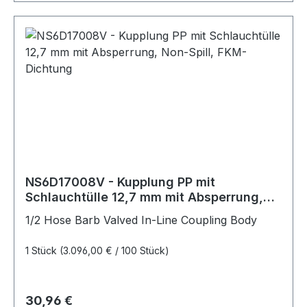
NS6D17008V - Kupplung PP mit
Schlauchtülle 12,7 mm mit Absperrung,
Non-Spill, FKM-Dichtung
1/2 Hose Barb Valved In-Line Coupling Body
1 Stück
(3.096,00 € / 100 Stück)
Regulärer Preis:
30,96 €