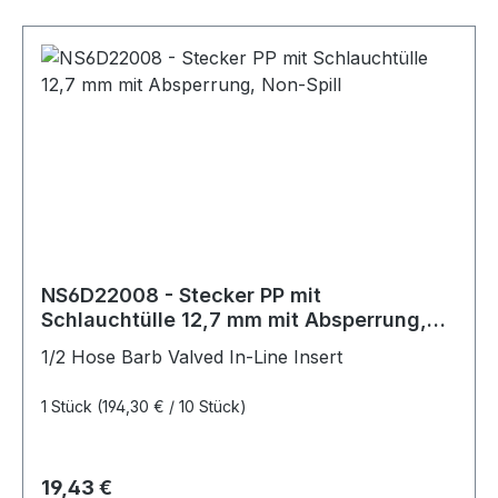
NS6D22008 - Stecker PP mit
Schlauchtülle 12,7 mm mit Absperrung,
Non-Spill
1/2 Hose Barb Valved In-Line Insert
1 Stück
(194,30 € / 10 Stück)
Regulärer Preis:
19,43 €