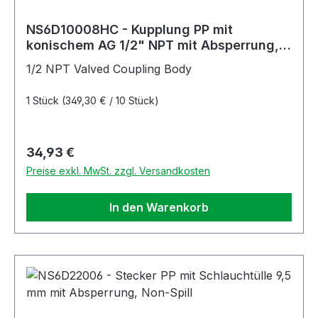
NS6D10008HC - Kupplung PP mit
konischem AG 1/2" NPT mit Absperrung,
Non-Spill Hastelloy-C® Feder
1/2 NPT Valved Coupling Body
1 Stück
(349,30 € / 10 Stück)
Regulärer Preis:
34,93 €
Preise exkl. MwSt. zzgl. Versandkosten
In den Warenkorb