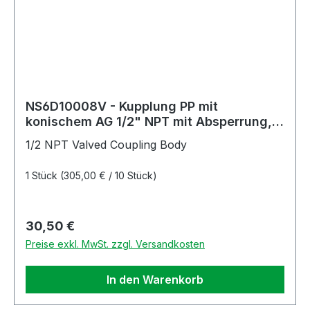
NS6D10008V - Kupplung PP mit
konischem AG 1/2" NPT mit Absperrung,
Non-Spill, FKM-Dichtung
1/2 NPT Valved Coupling Body
1 Stück
(305,00 € / 10 Stück)
Regulärer Preis:
30,50 €
Preise exkl. MwSt. zzgl. Versandkosten
In den Warenkorb