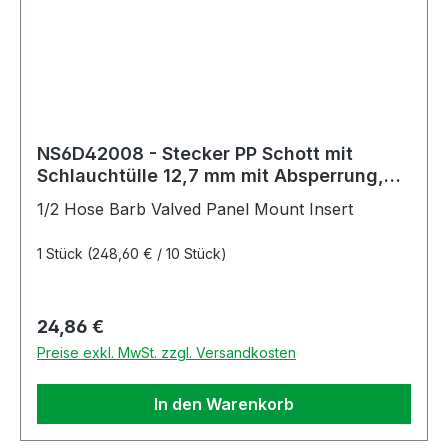
NS6D42008 - Stecker PP Schott mit
Schlauchtülle 12,7 mm mit Absperrung,
Non-Spill
1/2 Hose Barb Valved Panel Mount Insert
1 Stück
(248,60 € / 10 Stück)
Regulärer Preis:
24,86 €
Preise exkl. MwSt. zzgl. Versandkosten
In den Warenkorb