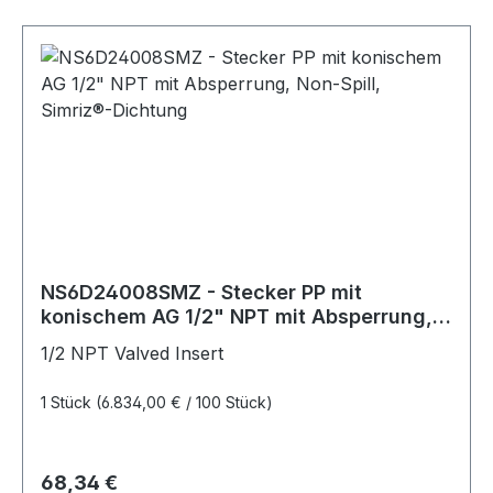
NS6D24008SMZ - Stecker PP mit
konischem AG 1/2" NPT mit Absperrung,
Non-Spill, Simriz®-Dichtung
1/2 NPT Valved Insert
1 Stück
(6.834,00 € / 100 Stück)
Regulärer Preis:
68,34 €