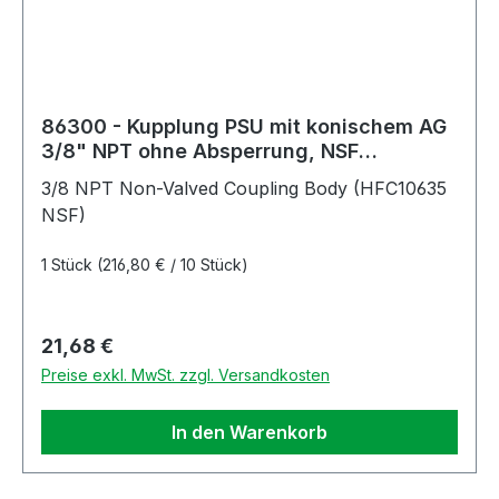
86300 - Kupplung PSU mit konischem AG
3/8" NPT ohne Absperrung, NSF
(HFC10635 NSF)
3/8 NPT Non-Valved Coupling Body (HFC10635
NSF)
1 Stück
(216,80 € / 10 Stück)
Regulärer Preis:
21,68 €
Preise exkl. MwSt. zzgl. Versandkosten
In den Warenkorb