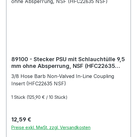
89100 - Stecker PSU mit Schlauchtülle 9,5
mm ohne Absperrung, NSF (HFC22635
NSF)
3/8 Hose Barb Non-Valved In-Line Coupling
Insert (HFC22635 NSF)
1 Stück
(125,90 € / 10 Stück)
Regulärer Preis:
12,59 €
Preise exkl. MwSt. zzgl. Versandkosten