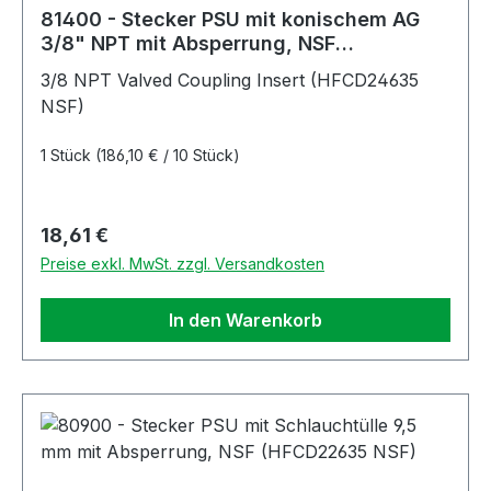
81400 - Stecker PSU mit konischem AG
3/8" NPT mit Absperrung, NSF
(HFCD24635 NSF)
3/8 NPT Valved Coupling Insert (HFCD24635
NSF)
1 Stück
(186,10 € / 10 Stück)
Regulärer Preis:
18,61 €
Preise exkl. MwSt. zzgl. Versandkosten
In den Warenkorb