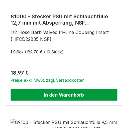
81000 - Stecker PSU mit Schlauchtülle
12,7 mm mit Absperrung, NSF
(HFCD22835 NSF)
1/2 Hose Barb Valved In-Line Coupling Insert
(HFCD22835 NSF)
1 Stück
(189,70 € / 10 Stück)
Regulärer Preis:
18,97 €
Preise exkl. MwSt. zzgl. Versandkosten
In den Warenkorb