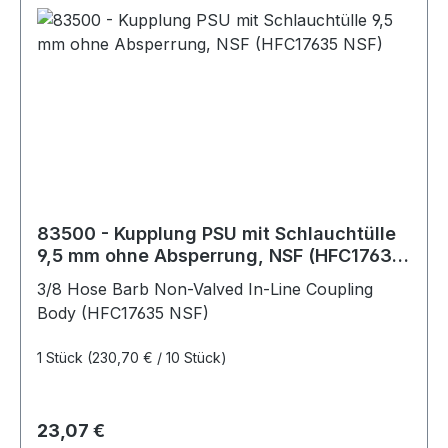
83500 - Kupplung PSU mit Schlauchtülle
9,5 mm ohne Absperrung, NSF (HFC17635
NSF)
3/8 Hose Barb Non-Valved In-Line Coupling
Body (HFC17635 NSF)
1 Stück
(230,70 € / 10 Stück)
Regulärer Preis:
23,07 €