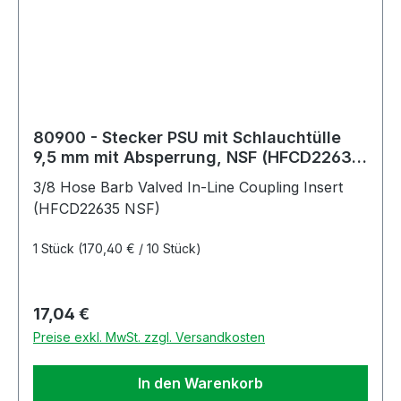
80900 - Stecker PSU mit Schlauchtülle
9,5 mm mit Absperrung, NSF (HFCD22635
NSF)
3/8 Hose Barb Valved In-Line Coupling Insert
(HFCD22635 NSF)
1 Stück
(170,40 € / 10 Stück)
Regulärer Preis:
17,04 €
Preise exkl. MwSt. zzgl. Versandkosten
In den Warenkorb