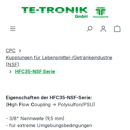
alt springen
Ware
CPC
Kupplungen für Lebensmittel-/Getränkeindustrie
(NSF)
HFC35-NSF Serie
Eigenschaften der HFC35-NSF-Serie:
(
H
igh
F
low
C
oupling -> Polysulfon/PSU)
- 3/8" Nennweite (9,5 mm)
- für extreme Umgebungsbedingungen