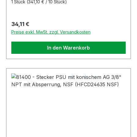
1 Stück
(341,10 € / 10 Stück)
Regulärer Preis:
34,11 €
Preise exkl. MwSt. zzgl. Versandkosten
In den Warenkorb