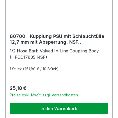
80700 - Kupplung PSU mit Schlauchtülle
12,7 mm mit Absperrung, NSF
(HFCD17835 NSF)
1/2 Hose Barb Valved In-Line Coupling Body
(HFCD17835 NSF)
1 Stück
(251,80 € / 10 Stück)
Regulärer Preis:
25,18 €
Preise exkl. MwSt. zzgl. Versandkosten
In den Warenkorb