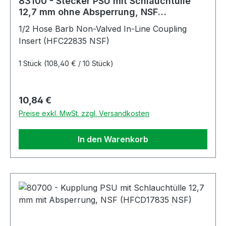
83100 - Stecker PSU mit Schlauchtülle
12,7 mm ohne Absperrung, NSF
(HFC22835 NSF)
1/2 Hose Barb Non-Valved In-Line Coupling
Insert (HFC22835 NSF)
1 Stück
(108,40 € / 10 Stück)
Regulärer Preis:
10,84 €
Preise exkl. MwSt. zzgl. Versandkosten
In den Warenkorb