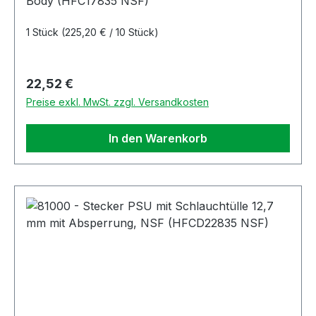
Body (HFC17835 NSF)
1 Stück
(225,20 € / 10 Stück)
Regulärer Preis:
22,52 €
Preise exkl. MwSt. zzgl. Versandkosten
In den Warenkorb