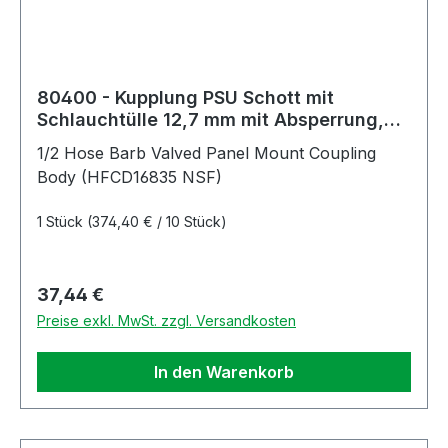
80400 - Kupplung PSU Schott mit
Schlauchtülle 12,7 mm mit Absperrung,
NSF (HFCD16835 NSF)
1/2 Hose Barb Valved Panel Mount Coupling
Body (HFCD16835 NSF)
1 Stück
(374,40 € / 10 Stück)
Regulärer Preis:
37,44 €
Preise exkl. MwSt. zzgl. Versandkosten
In den Warenkorb