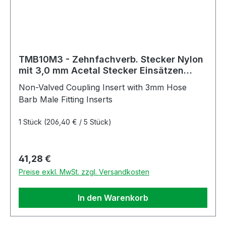
TMB10M3 - Zehnfachverb. Stecker Nylon
mit 3,0 mm Acetal Stecker Einsätzen
ohne Absperrung
Non-Valved Coupling Insert with 3mm Hose
Barb Male Fitting Inserts
1 Stück
(206,40 € / 5 Stück)
Regulärer Preis:
41,28 €
Preise exkl. MwSt. zzgl. Versandkosten
In den Warenkorb