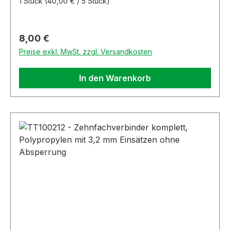
1 Stück
(40,00 € / 5 Stück)
Regulärer Preis:
8,00 €
Preise exkl. MwSt. zzgl. Versandkosten
In den Warenkorb