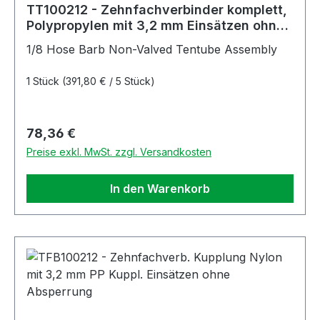
TT100212 - Zehnfachverbinder komplett,
Polypropylen mit 3,2 mm Einsätzen ohne
Absperrung
1/8 Hose Barb Non-Valved Tentube Assembly
1 Stück
(391,80 € / 5 Stück)
Regulärer Preis:
78,36 €
Preise exkl. MwSt. zzgl. Versandkosten
In den Warenkorb