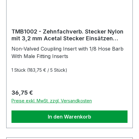
TMB1002 - Zehnfachverb. Stecker Nylon
mit 3,2 mm Acetal Stecker Einsätzen
ohne Absperrung
Non-Valved Coupling Insert with 1/8 Hose Barb
With Male Fitting Inserts
1 Stück
(183,75 € / 5 Stück)
Regulärer Preis:
36,75 €
Preise exkl. MwSt. zzgl. Versandkosten
In den Warenkorb