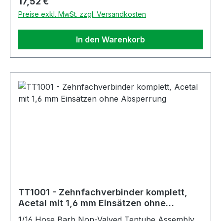
Regulärer Preis:
17,52 €
Preise exkl. MwSt. zzgl. Versandkosten
In den Warenkorb
TT1001 - Zehnfachverbinder komplett,
Acetal mit 1,6 mm Einsätzen ohne
Absperrung
1/16 Hose Barb Non-Valved Tentube Assembly