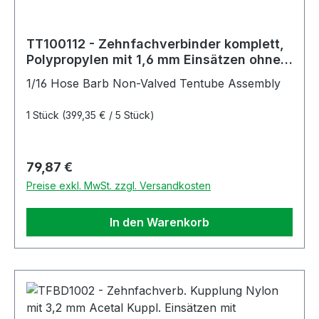
TT100112 - Zehnfachverbinder komplett,
Polypropylen mit 1,6 mm Einsätzen ohne
Absperrung
1/16 Hose Barb Non-Valved Tentube Assembly
1 Stück
(399,35 € / 5 Stück)
Regulärer Preis:
79,87 €
Preise exkl. MwSt. zzgl. Versandkosten
In den Warenkorb