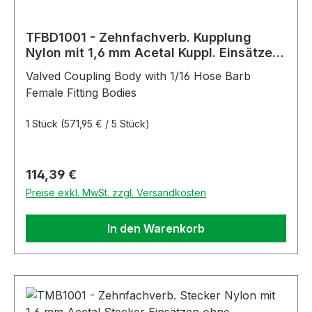
TFBD1001 - Zehnfachverb. Kupplung
Nylon mit 1,6 mm Acetal Kuppl. Einsätzen
mit Absperrung
Valved Coupling Body with 1/16 Hose Barb
Female Fitting Bodies
1 Stück
(571,95 € / 5 Stück)
Regulärer Preis:
114,39 €
Preise exkl. MwSt. zzgl. Versandkosten
In den Warenkorb