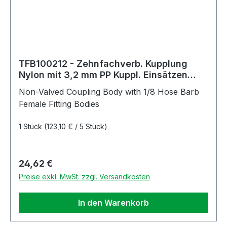
TFB100212 - Zehnfachverb. Kupplung
Nylon mit 3,2 mm PP Kuppl. Einsätzen
ohne Absperrung
Non-Valved Coupling Body with 1/8 Hose Barb
Female Fitting Bodies
1 Stück
(123,10 € / 5 Stück)
Regulärer Preis:
24,62 €
Preise exkl. MwSt. zzgl. Versandkosten
In den Warenkorb