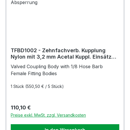
TFBD1002 - Zehnfachverb. Kupplung
Nylon mit 3,2 mm Acetal Kuppl. Einsätzen
mit Absperrung
Valved Coupling Body with 1/8 Hose Barb
Female Fitting Bodies
1 Stück
(550,50 € / 5 Stück)
Regulärer Preis:
110,10 €
Preise exkl. MwSt. zzgl. Versandkosten