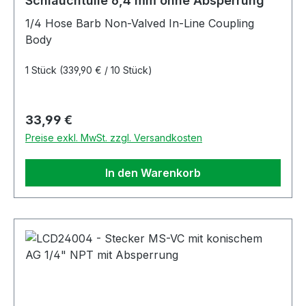
Schlauchtülle 6,4 mm ohne Absperrung
1/4 Hose Barb Non-Valved In-Line Coupling
Body
1 Stück
(339,90 € / 10 Stück)
Regulärer Preis:
33,99 €
Preise exkl. MwSt. zzgl. Versandkosten
In den Warenkorb