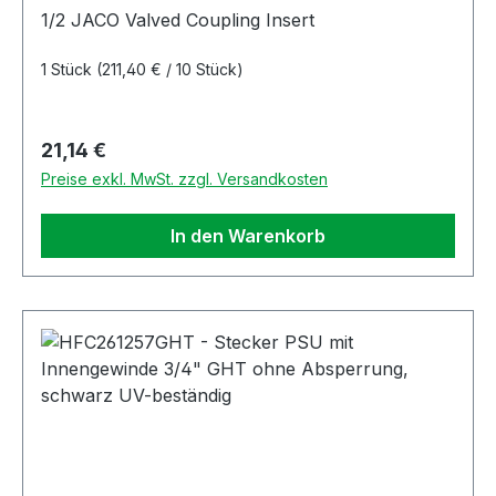
Absperrung
1/2 JACO Valved Coupling Insert
1 Stück
(211,40 € / 10 Stück)
Regulärer Preis:
21,14 €
Preise exkl. MwSt. zzgl. Versandkosten
In den Warenkorb