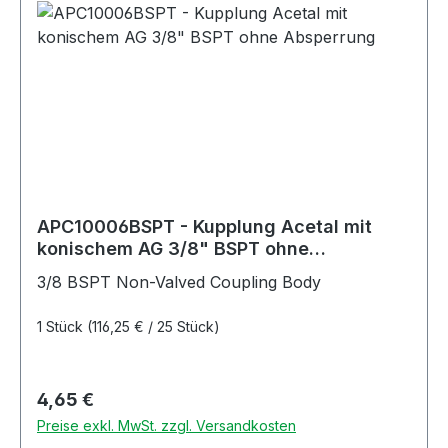
APC10006BSPT - Kupplung Acetal mit
konischem AG 3/8" BSPT ohne
Absperrung
3/8 BSPT Non-Valved Coupling Body
1 Stück
(116,25 € / 25 Stück)
Regulärer Preis:
4,65 €
Preise exkl. MwSt. zzgl. Versandkosten