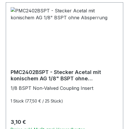
PMC2402BSPT - Stecker Acetal mit
konischem AG 1/8" BSPT ohne
Absperrung
1/8 BSPT Non-Valved Coupling Insert
1 Stück
(77,50 € / 25 Stück)
Regulärer Preis:
3,10 €