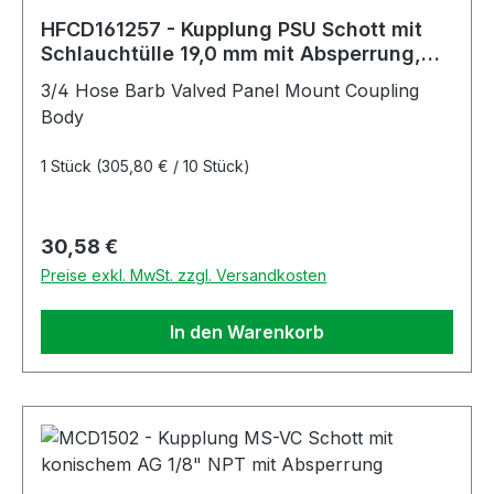
HFCD161257 - Kupplung PSU Schott mit
Schlauchtülle 19,0 mm mit Absperrung,
schwarz UV-beständig
3/4 Hose Barb Valved Panel Mount Coupling
Body
1 Stück
(305,80 € / 10 Stück)
Regulärer Preis:
30,58 €
Preise exkl. MwSt. zzgl. Versandkosten
In den Warenkorb