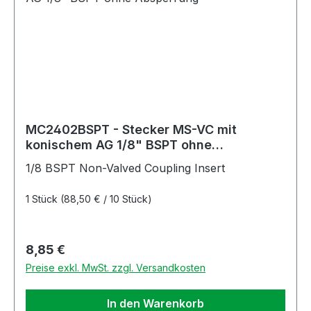
MC2402BSPT - Stecker MS-VC mit
konischem AG 1/8" BSPT ohne
Absperrung
1/8 BSPT Non-Valved Coupling Insert
1 Stück
(88,50 € / 10 Stück)
Regulärer Preis:
8,85 €
Preise exkl. MwSt. zzgl. Versandkosten
In den Warenkorb