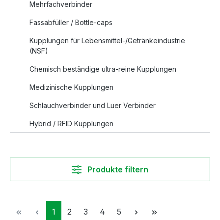
Mehrfachverbinder
Fassabfüller / Bottle-caps
Kupplungen für Lebensmittel-/Getränkeindustrie
(NSF)
Chemisch beständige ultra-reine Kupplungen
Medizinische Kupplungen
Schlauchverbinder und Luer Verbinder
Hybrid / RFID Kupplungen
Produkte filtern
Seite
Seite
Seite
Seite
Seite
1
2
3
4
5