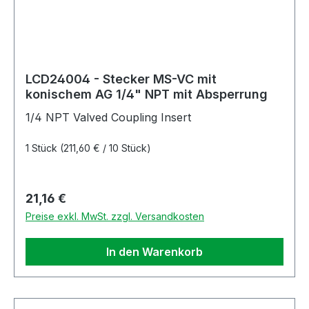
LCD24004 - Stecker MS-VC mit
konischem AG 1/4" NPT mit Absperrung
1/4 NPT Valved Coupling Insert
1 Stück
(211,60 € / 10 Stück)
Regulärer Preis:
21,16 €
Preise exkl. MwSt. zzgl. Versandkosten
In den Warenkorb