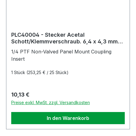
PLC40004 - Stecker Acetal
Schott/Klemmverschraub. 6,4 x 4,3 mm
ohne Absperrung
1/4 PTF Non-Valved Panel Mount Coupling
Insert
1 Stück
(253,25 € / 25 Stück)
Regulärer Preis:
10,13 €
Preise exkl. MwSt. zzgl. Versandkosten
In den Warenkorb