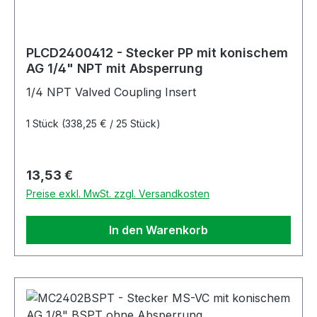
PLCD2400412 - Stecker PP mit konischem
AG 1/4" NPT mit Absperrung
1/4 NPT Valved Coupling Insert
1 Stück
(338,25 € / 25 Stück)
Regulärer Preis:
13,53 €
Preise exkl. MwSt. zzgl. Versandkosten
In den Warenkorb