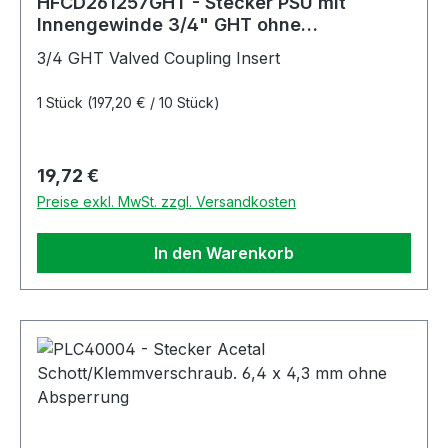
HFCD261257GHT - Stecker PSU mit
Innengewinde 3/4" GHT ohne
Absperrung, schwarz UV-beständig
3/4 GHT Valved Coupling Insert
1 Stück
(197,20 € / 10 Stück)
Regulärer Preis:
19,72 €
Preise exkl. MwSt. zzgl. Versandkosten
In den Warenkorb