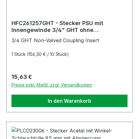
HFC261257GHT - Stecker PSU mit
Innengewinde 3/4" GHT ohne
Absperrung, schwarz UV-beständig
3/4 GHT Non-Valved Coupling Insert
1 Stück
(156,30 € / 10 Stück)
Regulärer Preis:
15,63 €
Preise exkl. MwSt. zzgl. Versandkosten
In den Warenkorb