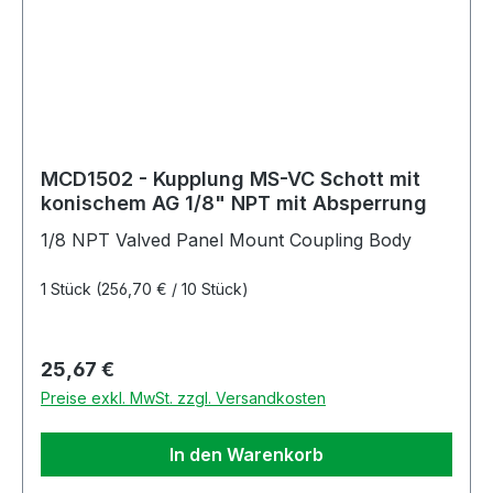
MCD1502 - Kupplung MS-VC Schott mit
konischem AG 1/8" NPT mit Absperrung
1/8 NPT Valved Panel Mount Coupling Body
1 Stück
(256,70 € / 10 Stück)
Regulärer Preis:
25,67 €
Preise exkl. MwSt. zzgl. Versandkosten
In den Warenkorb