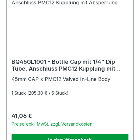
BQ45GL1001 - Bottle Cap mit 1/4" Dip
Tube, Anschluss PMC12 Kupplung mit
Absperrung
45mm CAP x PMC12 Valved In-Line Body
1 Stück
(205,30 € / 5 Stück)
Regulärer Preis:
41,06 €
Preise exkl. MwSt. zzgl. Versandkosten