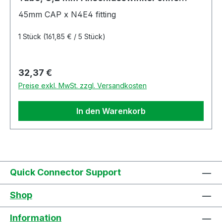
Absperrung
45mm CAP x N4E4 fitting
1 Stück
(161,85 € / 5 Stück)
Regulärer Preis:
32,37 €
Preise exkl. MwSt. zzgl. Versandkosten
In den Warenkorb
Quick Connector Support
Shop
Information