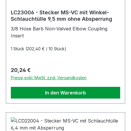
LC23006 - Stecker MS-VC mit Winkel-
Schlauchtülle 9,5 mm ohne Absperrung
3/8 Hose Barb Non-Valved Elbow Coupling
Insert
1 Stück
(202,40 € / 10 Stück)
Regulärer Preis:
20,24 €
Preise exkl. MwSt. zzgl. Versandkosten
In den Warenkorb