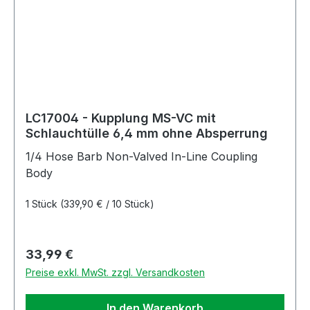
LC17004 - Kupplung MS-VC mit
Schlauchtülle 6,4 mm ohne Absperrung
1/4 Hose Barb Non-Valved In-Line Coupling
Body
1 Stück
(339,90 € / 10 Stück)
Regulärer Preis:
33,99 €
Preise exkl. MwSt. zzgl. Versandkosten
In den Warenkorb