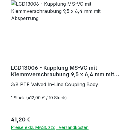
LCD13006 - Kupplung MS-VC mit
Klemmverschraubung 9,5 x 6,4 mm mit
Absperrung
3/8 PTF Valved In-Line Coupling Body
1 Stück
(412,00 € / 10 Stück)
Regulärer Preis:
41,20 €
Preise exkl. MwSt. zzgl. Versandkosten