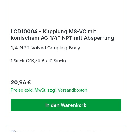
LCD10004 - Kupplung MS-VC mit
konischem AG 1/4" NPT mit Absperrung
1/4 NPT Valved Coupling Body
1 Stück
(209,60 € / 10 Stück)
Regulärer Preis:
20,96 €
Preise exkl. MwSt. zzgl. Versandkosten
In den Warenkorb