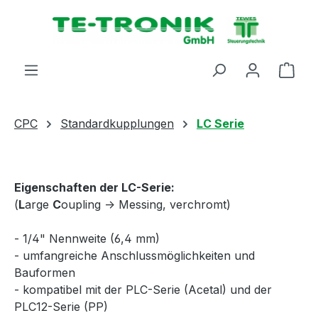
alt springen
Ware
CPC
Standardkupplungen
LC Serie
Eigenschaften der LC-Serie:
(
L
arge
C
oupling -> Messing, verchromt)
- 1/4" Nennweite (6,4 mm)
- umfangreiche Anschlussmöglichkeiten und
Bauformen
- kompatibel mit der PLC-Serie (Acetal) und der
PLC12-Serie (PP)