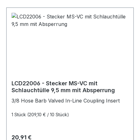
LCD22006 - Stecker MS-VC mit
Schlauchtülle 9,5 mm mit Absperrung
3/8 Hose Barb Valved In-Line Coupling Insert
1 Stück
(209,10 € / 10 Stück)
Regulärer Preis:
20,91 €