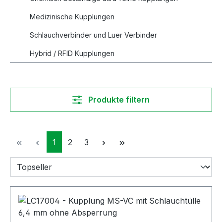
Medizinische Kupplungen
Schlauchverbinder und Luer Verbinder
Hybrid / RFID Kupplungen
Produkte filtern
Seite
Seite
Seite
1
2
3