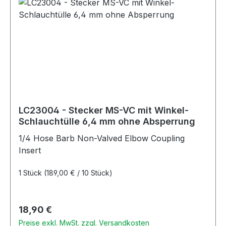
LC23004 - Stecker MS-VC mit Winkel-
Schlauchtülle 6,4 mm ohne Absperrung
1/4 Hose Barb Non-Valved Elbow Coupling
Insert
1 Stück
(189,00 € / 10 Stück)
Regulärer Preis:
18,90 €
Preise exkl. MwSt. zzgl. Versandkosten