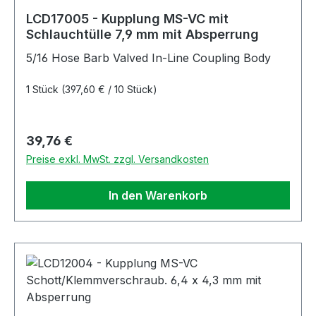
LCD17005 - Kupplung MS-VC mit
Schlauchtülle 7,9 mm mit Absperrung
5/16 Hose Barb Valved In-Line Coupling Body
1 Stück
(397,60 € / 10 Stück)
Regulärer Preis:
39,76 €
Preise exkl. MwSt. zzgl. Versandkosten
In den Warenkorb