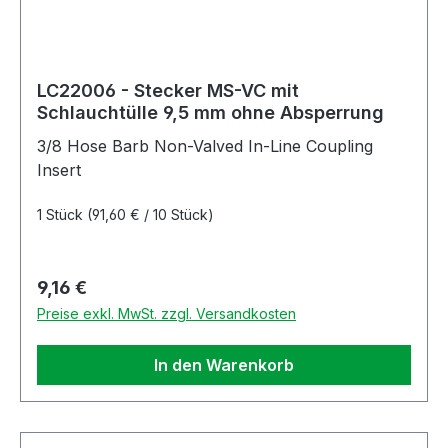
LC22006 - Stecker MS-VC mit
Schlauchtülle 9,5 mm ohne Absperrung
3/8 Hose Barb Non-Valved In-Line Coupling
Insert
1 Stück
(91,60 € / 10 Stück)
Regulärer Preis:
9,16 €
Preise exkl. MwSt. zzgl. Versandkosten
In den Warenkorb