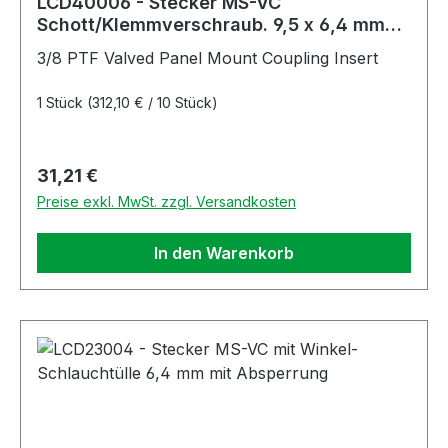
LCD40006 - Stecker MS-VC
Schott/Klemmverschraub. 9,5 x 6,4 mm
ohne Absperrung
3/8 PTF Valved Panel Mount Coupling Insert
1 Stück
(312,10 € / 10 Stück)
Regulärer Preis:
31,21 €
Preise exkl. MwSt. zzgl. Versandkosten
In den Warenkorb