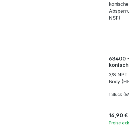
63400 -
konisc
Absperr
3/8 NPT 
NSF)
Body (H
1 Stück
(16
Reguläre
16,90 €
Preise exk