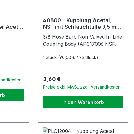
40800 - Kupplung Acetal,
r Acetal
NSF mit Schlauchtülle 9,5 mm
FC,
ohne Absperrung, kurze
3/8 Hose Barb Non-Valved In-Line
Bauform (APC17006 NSF)
Coupling Body (APC17006 NSF)
1 Stück
(90,00 € / 25 Stück)
Regulärer Preis:
3,60 €
rsandkosten
Preise exkl. MwSt. zzgl. Versandkosten
rb
In den Warenkorb