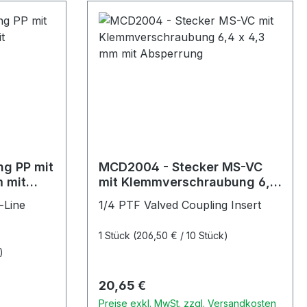
g PP mit
MCD2004 - Stecker MS-VC
m mit
mit Klemmverschraubung 6,4
l
x 4,3 mm mit Absperrung
-Line
1/4 PTF Valved Coupling Insert
1 Stück
(206,50 € / 10 Stück)
)
Regulärer Preis:
20,65 €
Preise exkl. MwSt. zzgl. Versandkosten