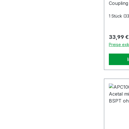
Coupling
1 Stück
(33
Reguläre
33,99 €
Preise exk