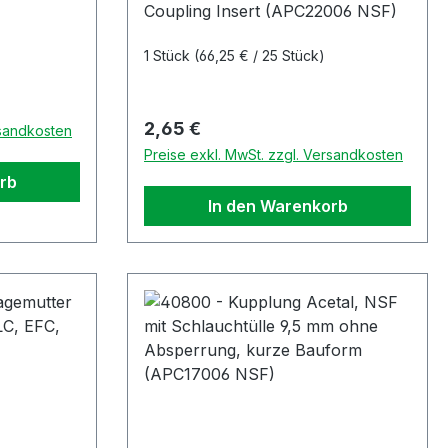
Coupling Insert (APC22006 NSF)
1 Stück
(66,25 € / 25 Stück)
Regulärer Preis:
2,65 €
rsandkosten
Preise exkl. MwSt. zzgl. Versandkosten
rb
In den Warenkorb