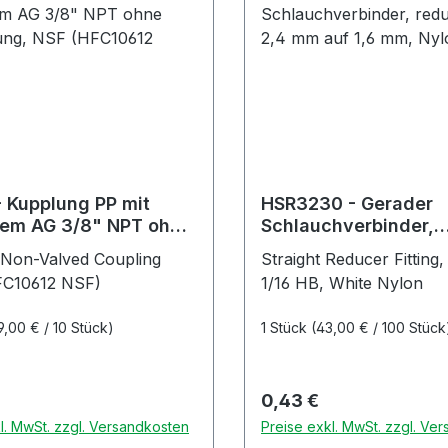
 Kupplung PP mit
HSR3230 - Gerader
hem AG 3/8" NPT ohne
Schlauchverbinder,
ung, NSF (HFC10612
reduzierend, 2,4 mm 
Non-Valved Coupling
Straight Reducer Fitting
mm, Nylon, weiß
FC10612 NSF)
1/16 HB, White Nylon
9,00 € / 10 Stück)
1 Stück
(43,00 € / 100 Stück
r Preis:
Regulärer Preis:
0,43 €
l. MwSt. zzgl. Versandkosten
Preise exkl. MwSt. zzgl. Ve