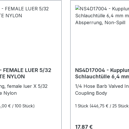
- FEMALE LUER 5/32
NS4D17004 - Kupplun
TE NYLON
Schlauchtülle 6,4 m
Absperrung, Non-Spil
ing, female luer X 5/32
1/4 Hose Barb Valved In
e Nylon
Coupling Body
8,00 € / 100 Stück)
1 Stück
(446,75 € / 25 Stück
r Preis:
Regulärer Preis:
17,87 €