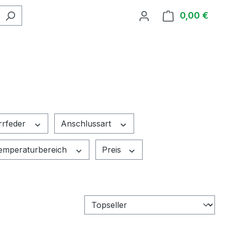
0,00 €
Ware
rrfeder
Anschlussart
emperaturbereich
Preis