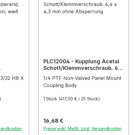
PLC12004 - Kupplung Acetal
Schott/Klemmverschraub. 6,4
auf 1,6
x 4,3 mm ohne Absperrung
, 3/32 HB X
1/4 PTF Non-Valved Panel Mount
Coupling Body
)
1 Stück
(417,00 € / 25 Stück)
Regulärer Preis:
16,68 €
rsandkosten
Preise exkl. MwSt. zzgl. Versandkosten