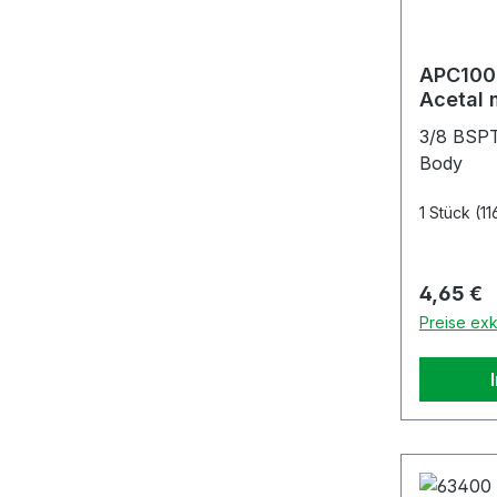
APC100
Acetal 
3/8" BS
3/8 BSPT
Body
1 Stück
(11
Reguläre
4,65 €
Preise exk