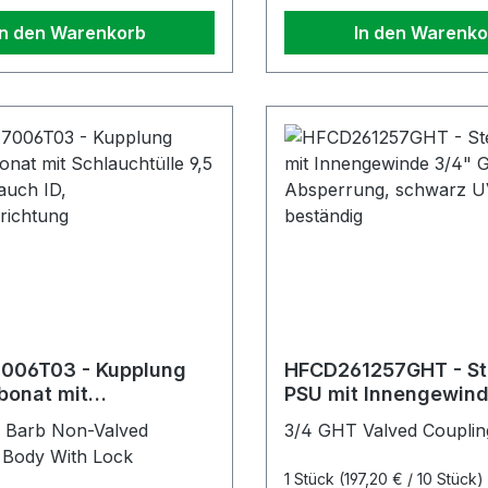
In den Warenkorb
In den Warenko
006T03 - Kupplung
HFCD261257GHT - St
bonat mit
PSU mit Innengewind
htülle 9,5 mm
GHT ohne Absperrun
 Barb Non-Valved
3/4 GHT Valved Coupling
h ID, Sperrvorrichtung
schwarz UV-bestän
 Body With Lock
1 Stück
(197,20 € / 10 Stück)