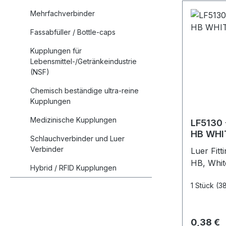
Mehrfachverbinder
Fassabfüller / Bottle-caps
Kupplungen für
Lebensmittel-/Getränkeindustrie
(NSF)
Chemisch beständige ultra-reine
Kupplungen
Medizinische Kupplungen
LF5130 
HB WHI
Schlauchverbinder und Luer
Verbinder
Luer Fitt
HB, Whit
Hybrid / RFID Kupplungen
1 Stück
(3
Reguläre
0,38 €