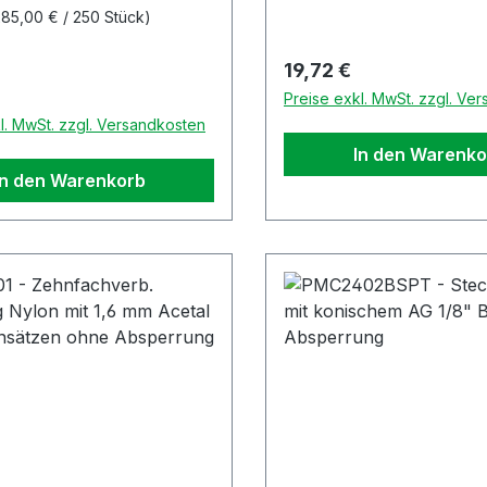
285,00 € / 250 Stück)
Regulärer Preis:
19,72 €
r Preis:
Preise exkl. MwSt. zzgl. Ve
l. MwSt. zzgl. Versandkosten
In den Warenko
In den Warenkorb