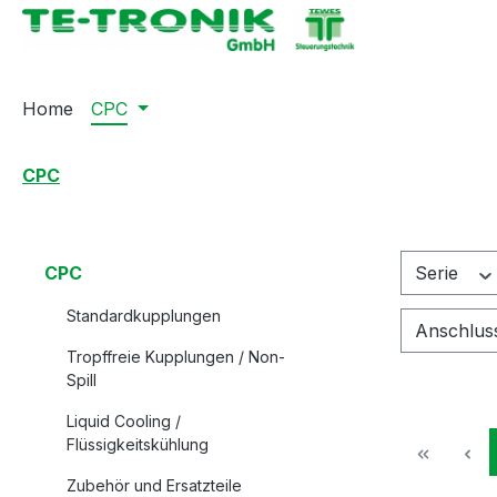
springen
Zur Hauptnavigation springen
Home
CPC
CPC
CPC
Serie
Standardkupplungen
Anschlus
Tropffreie Kupplungen / Non-
Spill
Liquid Cooling /
Flüssigkeitskühlung
Zubehör und Ersatzteile