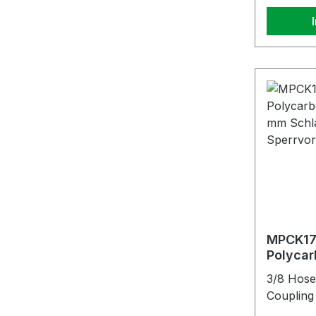
MPCK17
Polycar
Schlauc
3/8 Hose
Schlauc
Coupling