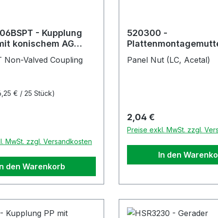
06BSPT - Kupplung
520300 -
mit konischem AG
Plattenmontagemutte
PT ohne Absperrung
für NS212, LC, PLC, E
 Non-Valved Coupling
Panel Nut (LC, Acetal)
PLC12, APC - Serien
6,25 € / 25 Stück)
Regulärer Preis:
2,04 €
r Preis:
Preise exkl. MwSt. zzgl. Ve
l. MwSt. zzgl. Versandkosten
In den Warenko
In den Warenkorb