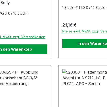
 Body
1 Stück
(211,60 € / 10 Stück)
9,90 € / 10 Stück)
Regulärer Preis:
21,16 €
r Preis:
Preise exkl. MwSt. zzgl. Ve
l. MwSt. zzgl. Versandkosten
In den Warenko
In den Warenkorb