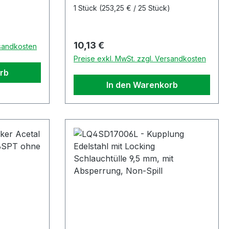
1 Stück
(253,25 € / 25 Stück)
Regulärer Preis:
10,13 €
rsandkosten
Preise exkl. MwSt. zzgl. Versandkosten
rb
In den Warenkorb