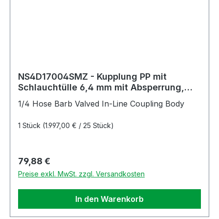
NS4D17004SMZ - Kupplung PP mit
Schlauchtülle 6,4 mm mit Absperrung,
Non-Spill Simriz®-Dichtung
1/4 Hose Barb Valved In-Line Coupling Body
1 Stück
(1.997,00 € / 25 Stück)
Regulärer Preis:
79,88 €
Preise exkl. MwSt. zzgl. Versandkosten
In den Warenkorb