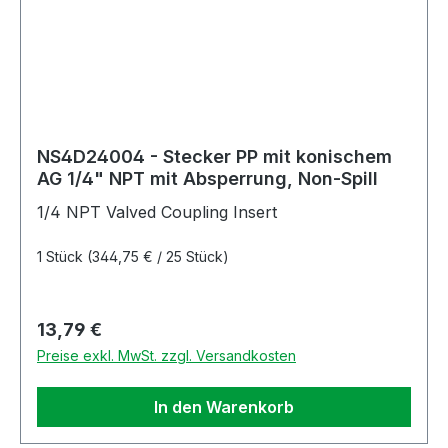
NS4D24004 - Stecker PP mit konischem
AG 1/4" NPT mit Absperrung, Non-Spill
1/4 NPT Valved Coupling Insert
1 Stück
(344,75 € / 25 Stück)
Regulärer Preis:
13,79 €
Preise exkl. MwSt. zzgl. Versandkosten
In den Warenkorb