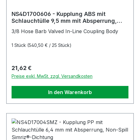
NS4D1700606 - Kupplung ABS mit
Schlauchtülle 9,5 mm mit Absperrung,
Non-Spill
3/8 Hose Barb Valved In-Line Coupling Body
1 Stück
(540,50 € / 25 Stück)
Regulärer Preis:
21,62 €
Preise exkl. MwSt. zzgl. Versandkosten
In den Warenkorb