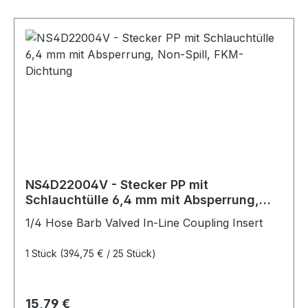
NS4D22004V - Stecker PP mit
Schlauchtülle 6,4 mm mit Absperrung,
Non-Spill, FKM-Dichtung
1/4 Hose Barb Valved In-Line Coupling Insert
1 Stück
(394,75 € / 25 Stück)
Regulärer Preis:
15,79 €