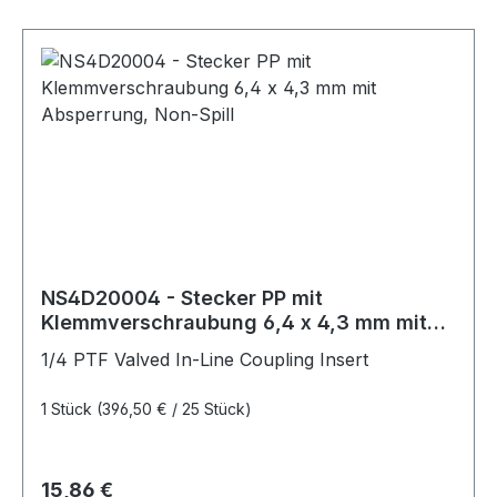
NS4D20004 - Stecker PP mit
Klemmverschraubung 6,4 x 4,3 mm mit
Absperrung, Non-Spill
1/4 PTF Valved In-Line Coupling Insert
1 Stück
(396,50 € / 25 Stück)
Regulärer Preis:
15,86 €