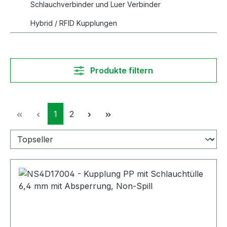
Schlauchverbinder und Luer Verbinder
Hybrid / RFID Kupplungen
Produkte filtern
Seite
Seite
1
2