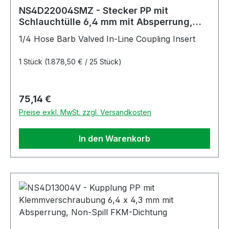
NS4D22004SMZ - Stecker PP mit
Schlauchtülle 6,4 mm mit Absperrung,
Non-Spill, Simriz®-Dichtung
1/4 Hose Barb Valved In-Line Coupling Insert
1 Stück
(1.878,50 € / 25 Stück)
Regulärer Preis:
75,14 €
Preise exkl. MwSt. zzgl. Versandkosten
In den Warenkorb