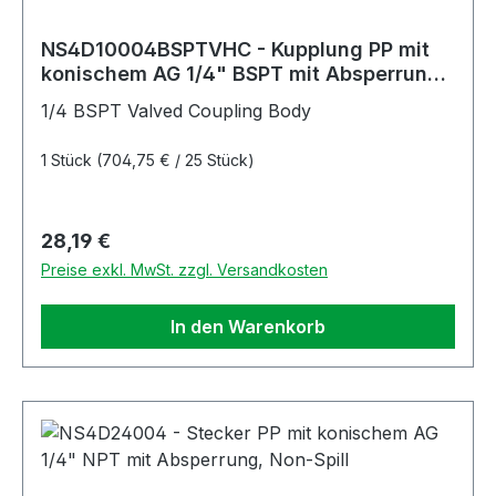
NS4D10004BSPTVHC - Kupplung PP mit
konischem AG 1/4" BSPT mit Absperrung,
Non-Spill, FKM-Dichtung und Hastelloy-
1/4 BSPT Valved Coupling Body
C® Feder
1 Stück
(704,75 € / 25 Stück)
Regulärer Preis:
28,19 €
Preise exkl. MwSt. zzgl. Versandkosten
In den Warenkorb