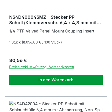
NS4D40004SMZ - Stecker PP
Schott/Klemmverschr. 6,4 x 4,3 mm mit
Absperrung, Non-Spill, Simriz®-Dichtung
1/4 PTF Valved Panel Mount Coupling Insert
1 Stück
(8.056,00 € / 100 Stück)
Regulärer Preis:
80,56 €
Preise exkl. MwSt. zzgl. Versandkosten
In den Warenkorb