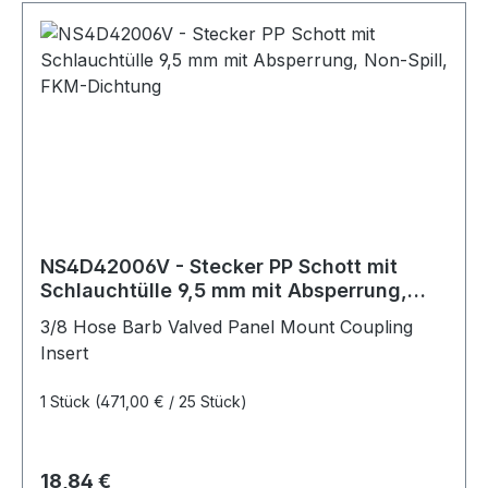
NS4D42006V - Stecker PP Schott mit
Schlauchtülle 9,5 mm mit Absperrung,
Non-Spill, FKM-Dichtung
3/8 Hose Barb Valved Panel Mount Coupling
Insert
1 Stück
(471,00 € / 25 Stück)
Regulärer Preis:
18,84 €