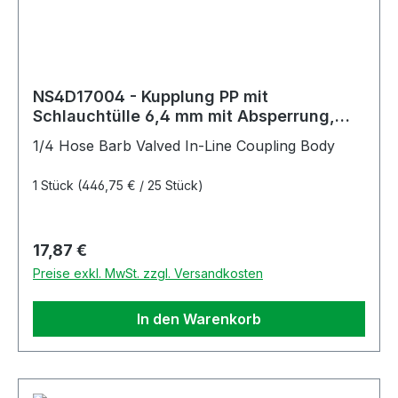
NS4D17004 - Kupplung PP mit
Schlauchtülle 6,4 mm mit Absperrung,
Non-Spill
1/4 Hose Barb Valved In-Line Coupling Body
1 Stück
(446,75 € / 25 Stück)
Regulärer Preis:
17,87 €
Preise exkl. MwSt. zzgl. Versandkosten
In den Warenkorb