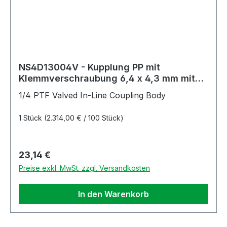
NS4D13004V - Kupplung PP mit
Klemmverschraubung 6,4 x 4,3 mm mit
Absperrung, Non-Spill FKM-Dichtung
1/4 PTF Valved In-Line Coupling Body
1 Stück
(2.314,00 € / 100 Stück)
Regulärer Preis:
23,14 €
Preise exkl. MwSt. zzgl. Versandkosten
In den Warenkorb