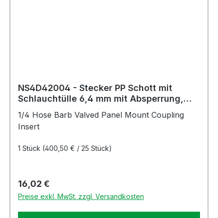
NS4D42004 - Stecker PP Schott mit
Schlauchtülle 6,4 mm mit Absperrung,
Non-Spill
1/4 Hose Barb Valved Panel Mount Coupling
Insert
1 Stück
(400,50 € / 25 Stück)
Regulärer Preis:
16,02 €
Preise exkl. MwSt. zzgl. Versandkosten