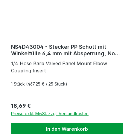
NS4D43004 - Stecker PP Schott mit
Winkeltülle 6,4 mm mit Absperrung, Non-
Spill
1/4 Hose Barb Valved Panel Mount Elbow
Coupling Insert
1 Stück
(467,25 € / 25 Stück)
Regulärer Preis:
18,69 €
Preise exkl. MwSt. zzgl. Versandkosten
In den Warenkorb