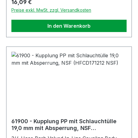
Regulärer Preis:
16,09 €
Preise exkl. MwSt. zzgl. Versandkosten
In den Warenkorb
61900 - Kupplung PP mit Schlauchtülle
19,0 mm mit Absperrung, NSF
(HFCD171212 NSF)