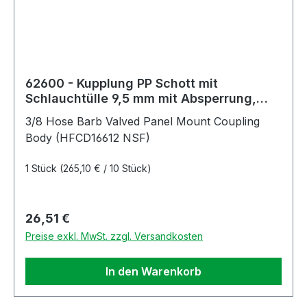
62600 - Kupplung PP Schott mit
Schlauchtülle 9,5 mm mit Absperrung,
NSF (HFCD16612 NSF)
3/8 Hose Barb Valved Panel Mount Coupling
Body (HFCD16612 NSF)
1 Stück
(265,10 € / 10 Stück)
Regulärer Preis:
26,51 €
Preise exkl. MwSt. zzgl. Versandkosten
In den Warenkorb