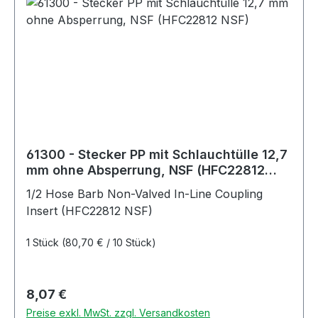
61300 - Stecker PP mit Schlauchtülle 12,7
mm ohne Absperrung, NSF (HFC22812
NSF)
1/2 Hose Barb Non-Valved In-Line Coupling
Insert (HFC22812 NSF)
1 Stück
(80,70 € / 10 Stück)
Regulärer Preis:
8,07 €
Preise exkl. MwSt. zzgl. Versandkosten