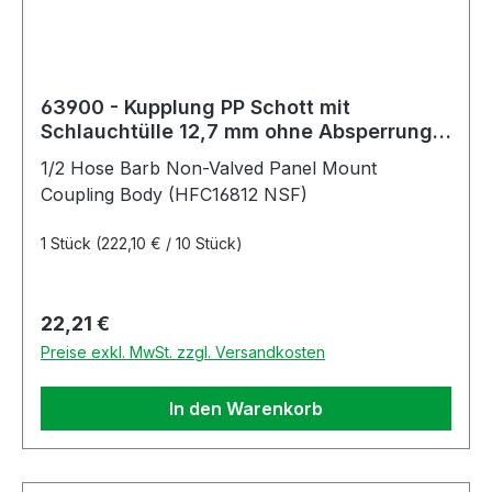
63900 - Kupplung PP Schott mit
Schlauchtülle 12,7 mm ohne Absperrung,
NSF (HFC16812 NSF)
1/2 Hose Barb Non-Valved Panel Mount
Coupling Body (HFC16812 NSF)
1 Stück
(222,10 € / 10 Stück)
Regulärer Preis:
22,21 €
Preise exkl. MwSt. zzgl. Versandkosten
In den Warenkorb