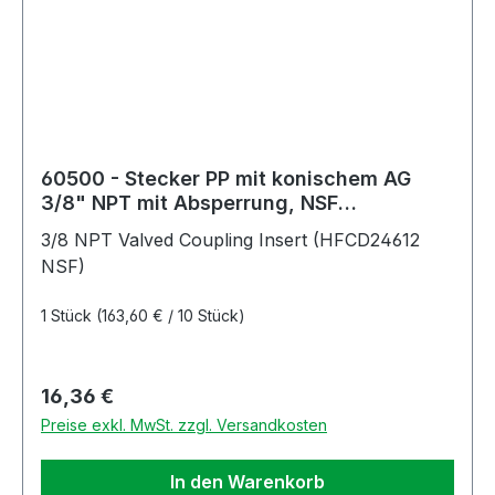
60500 - Stecker PP mit konischem AG
3/8" NPT mit Absperrung, NSF
(HFCD24612 NSF)
3/8 NPT Valved Coupling Insert (HFCD24612
NSF)
1 Stück
(163,60 € / 10 Stück)
Regulärer Preis:
16,36 €
Preise exkl. MwSt. zzgl. Versandkosten
In den Warenkorb