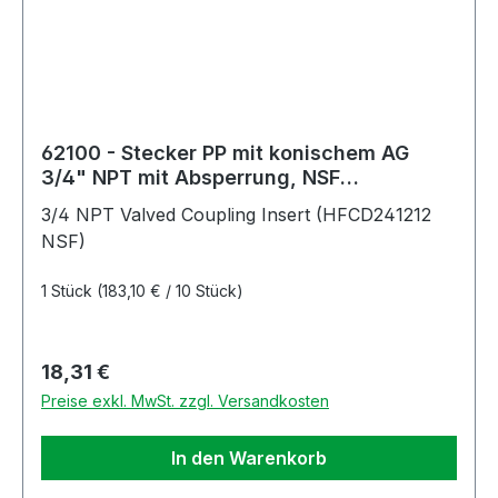
62100 - Stecker PP mit konischem AG
3/4" NPT mit Absperrung, NSF
(HFCD241212 NSF)
3/4 NPT Valved Coupling Insert (HFCD241212
NSF)
1 Stück
(183,10 € / 10 Stück)
Regulärer Preis:
18,31 €
Preise exkl. MwSt. zzgl. Versandkosten
In den Warenkorb