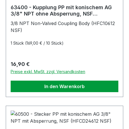
63400 - Kupplung PP mit konischem AG
3/8" NPT ohne Absperrung, NSF
(HFC10612 NSF)
3/8 NPT Non-Valved Coupling Body (HFC10612
NSF)
1 Stück
(169,00 € / 10 Stück)
Regulärer Preis:
16,90 €
Preise exkl. MwSt. zzgl. Versandkosten
In den Warenkorb