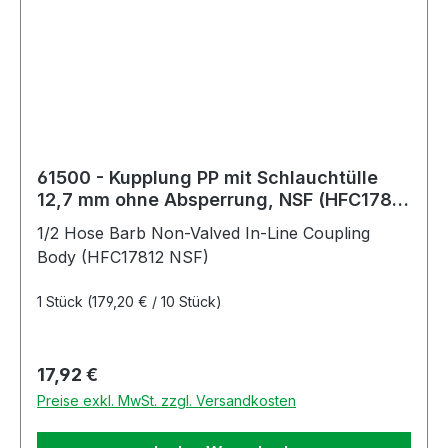
61500 - Kupplung PP mit Schlauchtülle
12,7 mm ohne Absperrung, NSF (HFC17812
NSF)
1/2 Hose Barb Non-Valved In-Line Coupling
Body (HFC17812 NSF)
1 Stück
(179,20 € / 10 Stück)
Regulärer Preis:
17,92 €
Preise exkl. MwSt. zzgl. Versandkosten