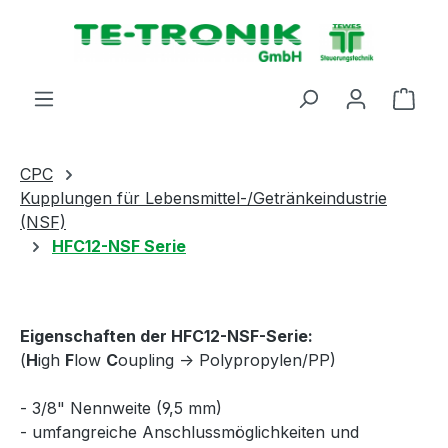
alt springen
Ware
CPC
Kupplungen für Lebensmittel-/Getränkeindustrie
(NSF)
HFC12-NSF Serie
Eigenschaften der HFC12-NSF-Serie:
(
H
igh
F
low
C
oupling -> Polypropylen/PP)
- 3/8" Nennweite (9,5 mm)
- umfangreiche Anschlussmöglichkeiten und