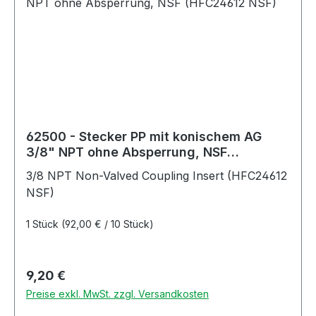
62500 - Stecker PP mit konischem AG
3/8" NPT ohne Absperrung, NSF
(HFC24612 NSF)
3/8 NPT Non-Valved Coupling Insert (HFC24612
NSF)
1 Stück
(92,00 € / 10 Stück)
Regulärer Preis:
9,20 €
Preise exkl. MwSt. zzgl. Versandkosten