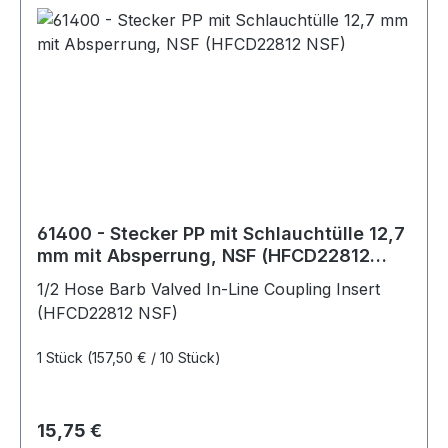
61400 - Stecker PP mit Schlauchtülle 12,7
mm mit Absperrung, NSF (HFCD22812
NSF)
1/2 Hose Barb Valved In-Line Coupling Insert
(HFCD22812 NSF)
1 Stück
(157,50 € / 10 Stück)
Regulärer Preis:
15,75 €