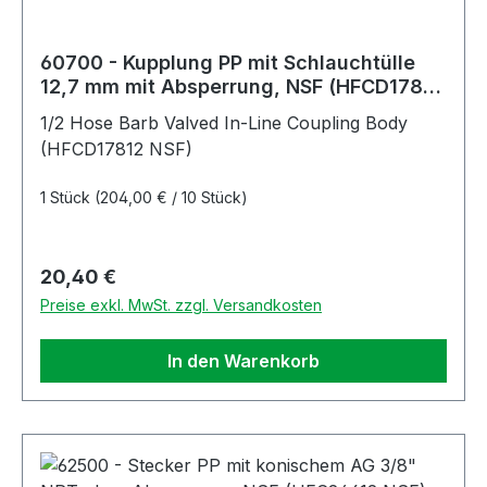
60700 - Kupplung PP mit Schlauchtülle
12,7 mm mit Absperrung, NSF (HFCD17812
NSF)
1/2 Hose Barb Valved In-Line Coupling Body
(HFCD17812 NSF)
1 Stück
(204,00 € / 10 Stück)
Regulärer Preis:
20,40 €
Preise exkl. MwSt. zzgl. Versandkosten
In den Warenkorb