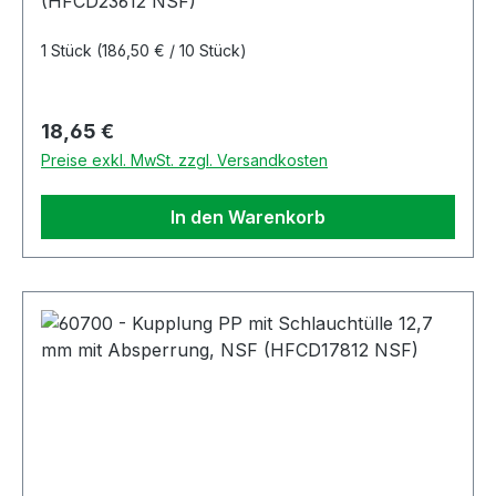
(HFCD23612 NSF)
1 Stück
(186,50 € / 10 Stück)
Regulärer Preis:
18,65 €
Preise exkl. MwSt. zzgl. Versandkosten
In den Warenkorb