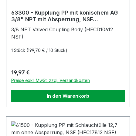
63300 - Kupplung PP mit konischem AG
3/8" NPT mit Absperrung, NSF
(HFCD10612 NSF)
3/8 NPT Valved Coupling Body (HFCD10612
NSF)
1 Stück
(199,70 € / 10 Stück)
Regulärer Preis:
19,97 €
Preise exkl. MwSt. zzgl. Versandkosten
In den Warenkorb