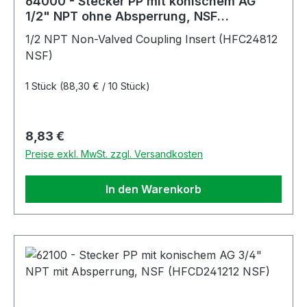
64000 - Stecker PP mit konischem AG
1/2" NPT ohne Absperrung, NSF
(HFC24812 NSF)
1/2 NPT Non-Valved Coupling Insert (HFC24812
NSF)
1 Stück
(88,30 € / 10 Stück)
Regulärer Preis:
8,83 €
Preise exkl. MwSt. zzgl. Versandkosten
In den Warenkorb