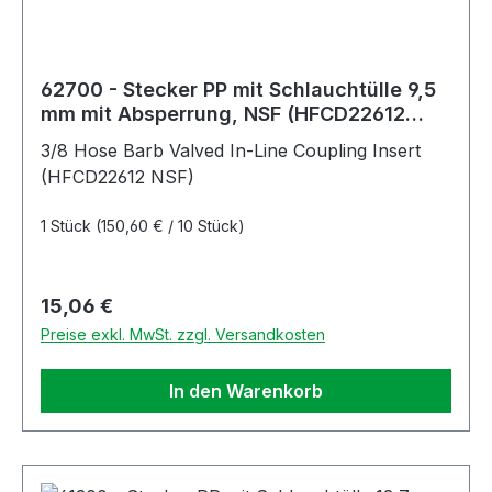
62700 - Stecker PP mit Schlauchtülle 9,5
mm mit Absperrung, NSF (HFCD22612
NSF)
3/8 Hose Barb Valved In-Line Coupling Insert
(HFCD22612 NSF)
1 Stück
(150,60 € / 10 Stück)
Regulärer Preis:
15,06 €
Preise exkl. MwSt. zzgl. Versandkosten
In den Warenkorb