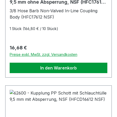
9,5 mm ohne Absperrung, NSF (HFC17612
NSF)
3/8 Hose Barb Non-Valved In-Line Coupling
Body (HFC17612 NSF)
1 Stück
(166,80 € / 10 Stück)
Regulärer Preis:
16,68 €
Preise exkl. MwSt. zzgl. Versandkosten
In den Warenkorb