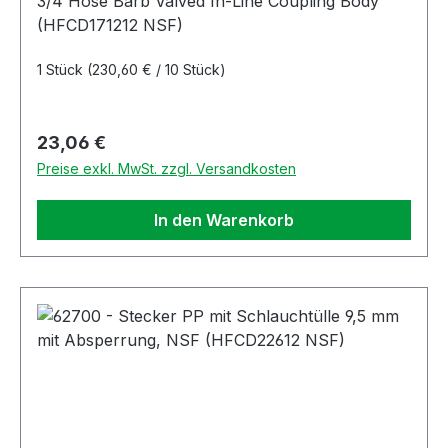
3/4 Hose Barb Valved In-Line Coupling Body
(HFCD171212 NSF)
1 Stück
(230,60 € / 10 Stück)
Regulärer Preis:
23,06 €
Preise exkl. MwSt. zzgl. Versandkosten
In den Warenkorb