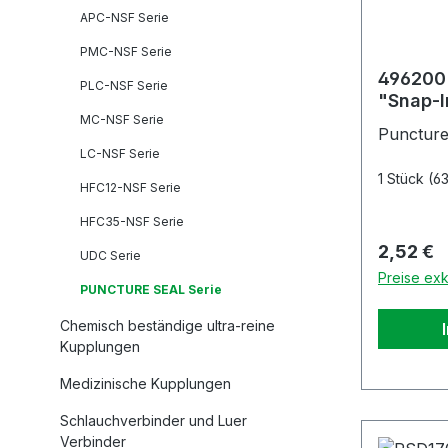
APC-NSF Serie
PMC-NSF Serie
496200 
PLC-NSF Serie
"Snap-I
MC-NSF Serie
Puncture
LC-NSF Serie
1 Stück
(63
HFC12-NSF Serie
HFC35-NSF Serie
Reguläre
2,52 €
UDC Serie
Preise exk
PUNCTURE SEAL Serie
Chemisch beständige ultra-reine
Kupplungen
Medizinische Kupplungen
Schlauchverbinder und Luer
Verbinder