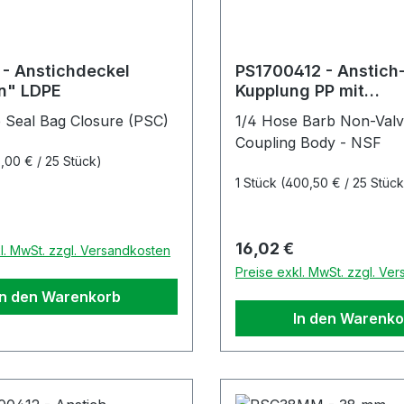
- Anstichdeckel
PS1700412 - Anstich
n" LDPE
Kupplung PP mit
Schlauchtülle 6,4 m
 Seal Bag Closure (PSC)
1/4 Hose Barb Non-Valv
Absperrung
Coupling Body - NSF
,00 € / 25 Stück)
1 Stück
(400,50 € / 25 Stück
r Preis:
Regulärer Preis:
16,02 €
l. MwSt. zzgl. Versandkosten
Preise exkl. MwSt. zzgl. Ve
In den Warenkorb
In den Warenko