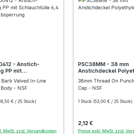
412 - Anstich-
PSC38MM - 38 mm
g PP mit
Anstichdeckel Polye
htülle 6,4 mm mit
 Barb Valved In-Line
38mm Thread On Punctu
rung
 Body - NSF
Cap - NSF
38,50 € / 25 Stück)
1 Stück
(53,00 € / 25 Stück)
r Preis:
Regulärer Preis:
2,12 €
l. MwSt. zzgl. Versandkosten
Preise exkl. MwSt. zzgl. Ve