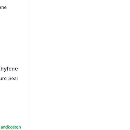
thylene
re Seal
rsandkosten