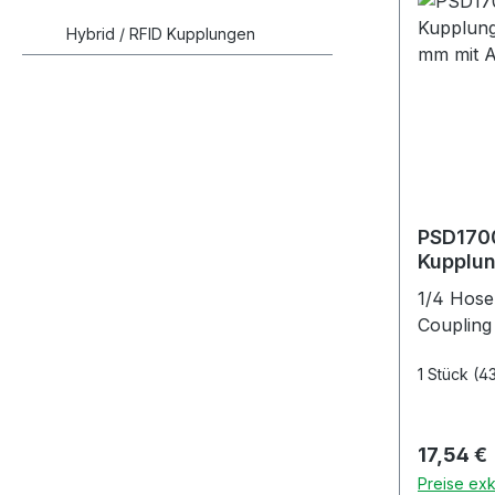
Hybrid / RFID Kupplungen
PSD1700
Kupplun
Schlauc
1/4 Hose
Absper
Coupling
1 Stück
(4
Reguläre
17,54 €
Preise exk