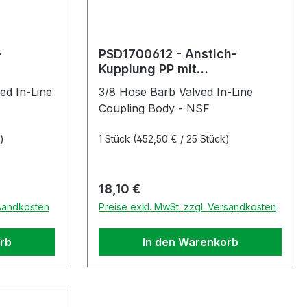
-
PSD1700612 - Anstich-
Kupplung PP mit
m ohne
Schlauchtülle 9,5 mm mit
ed In-Line
3/8 Hose Barb Valved In-Line
Absperrung
Coupling Body - NSF
)
1 Stück
(452,50 € / 25 Stück)
Regulärer Preis:
18,10 €
rsandkosten
Preise exkl. MwSt. zzgl. Versandkosten
rb
In den Warenkorb