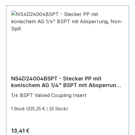
NS4D24004BSPT - Stecker PP mit
konischem AG 1/4" BSPT mit Absperrung,
Non-Spill
1/4 BSPT Valved Coupling Insert
1 Stück
(335,25 € / 25 Stück)
Regulärer Preis:
13,41 €