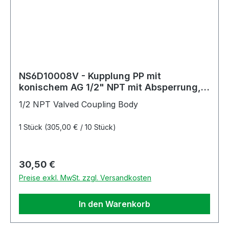
NS6D10008V - Kupplung PP mit
konischem AG 1/2" NPT mit Absperrung,
Non-Spill, FKM-Dichtung
1/2 NPT Valved Coupling Body
1 Stück
(305,00 € / 10 Stück)
Regulärer Preis:
30,50 €
Preise exkl. MwSt. zzgl. Versandkosten
In den Warenkorb