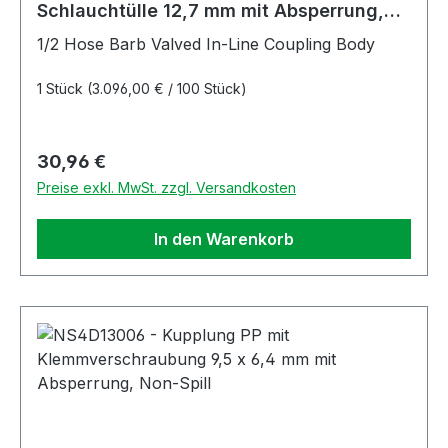
Schlauchtülle 12,7 mm mit Absperrung,
Non-Spill, FKM-Dichtung
1/2 Hose Barb Valved In-Line Coupling Body
1 Stück
(3.096,00 € / 100 Stück)
Regulärer Preis:
30,96 €
Preise exkl. MwSt. zzgl. Versandkosten
In den Warenkorb