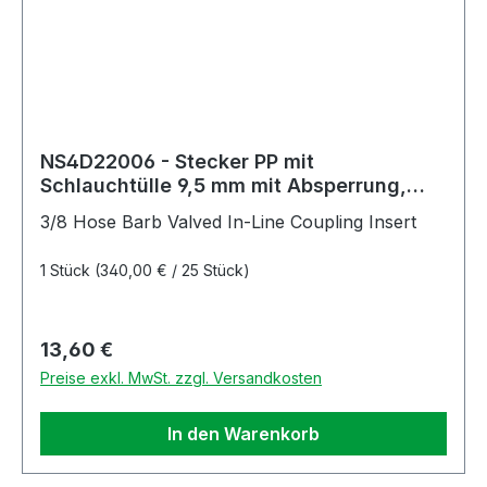
NS4D22006 - Stecker PP mit
Schlauchtülle 9,5 mm mit Absperrung,
Non-Spill
3/8 Hose Barb Valved In-Line Coupling Insert
1 Stück
(340,00 € / 25 Stück)
Regulärer Preis:
13,60 €
Preise exkl. MwSt. zzgl. Versandkosten
In den Warenkorb