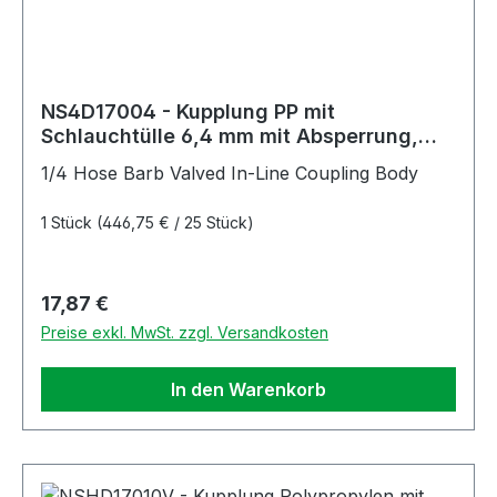
NS4D17004 - Kupplung PP mit
Schlauchtülle 6,4 mm mit Absperrung,
Non-Spill
1/4 Hose Barb Valved In-Line Coupling Body
1 Stück
(446,75 € / 25 Stück)
Regulärer Preis:
17,87 €
Preise exkl. MwSt. zzgl. Versandkosten
In den Warenkorb