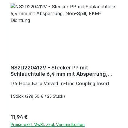
NS2D220412V - Stecker PP mit
Schlauchtülle 6,4 mm mit Absperrung,
Non-Spill, FKM-Dichtung
1/4 Hose Barb Valved In-Line Coupling Insert
1 Stück
(298,50 € / 25 Stück)
Regulärer Preis:
11,94 €
Preise exkl. MwSt. zzgl. Versandkosten