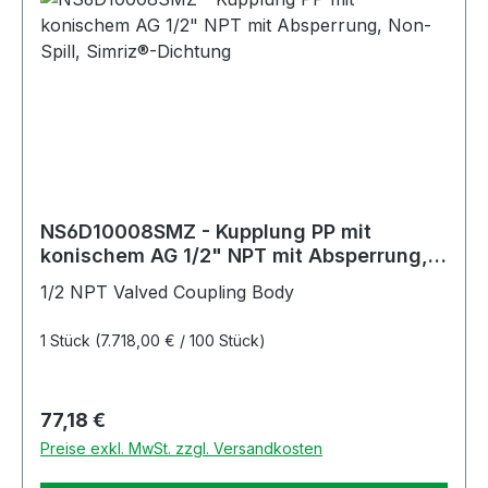
NS6D10008SMZ - Kupplung PP mit
konischem AG 1/2" NPT mit Absperrung,
Non-Spill, Simriz®-Dichtung
1/2 NPT Valved Coupling Body
1 Stück
(7.718,00 € / 100 Stück)
Regulärer Preis:
77,18 €
Preise exkl. MwSt. zzgl. Versandkosten