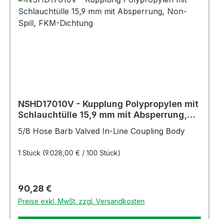
NSHD17010V - Kupplung Polypropylen mit
Schlauchtülle 15,9 mm mit Absperrung,
Non-Spill, FKM-Dichtung
5/8 Hose Barb Valved In-Line Coupling Body
1 Stück
(9.028,00 € / 100 Stück)
Regulärer Preis:
90,28 €
Preise exkl. MwSt. zzgl. Versandkosten