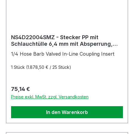
NS4D22004SMZ - Stecker PP mit
Schlauchtülle 6,4 mm mit Absperrung,
Non-Spill, Simriz®-Dichtung
1/4 Hose Barb Valved In-Line Coupling Insert
1 Stück
(1.878,50 € / 25 Stück)
Regulärer Preis:
75,14 €
Preise exkl. MwSt. zzgl. Versandkosten
In den Warenkorb