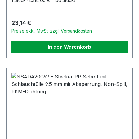
1 Stück
(2.314,00 € / 100 Stück)
Regulärer Preis:
23,14 €
Preise exkl. MwSt. zzgl. Versandkosten
In den Warenkorb