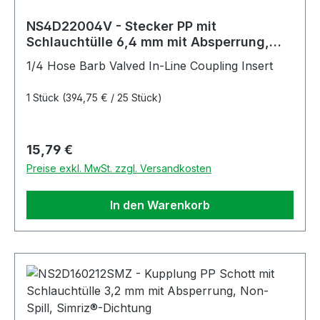
NS4D22004V - Stecker PP mit
Schlauchtülle 6,4 mm mit Absperrung,
Non-Spill, FKM-Dichtung
1/4 Hose Barb Valved In-Line Coupling Insert
1 Stück
(394,75 € / 25 Stück)
Regulärer Preis:
15,79 €
Preise exkl. MwSt. zzgl. Versandkosten
In den Warenkorb