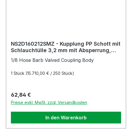
NS2D160212SMZ - Kupplung PP Schott mit
Schlauchtülle 3,2 mm mit Absperrung,
Non-Spill, Simriz®-Dichtung
1/8 Hose Barb Valved Coupling Body
1 Stück
(15.710,00 € / 250 Stück)
Regulärer Preis:
62,84 €
Preise exkl. MwSt. zzgl. Versandkosten
In den Warenkorb