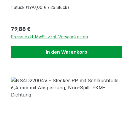
1 Stück
(1.997,00 € / 25 Stück)
Regulärer Preis:
79,88 €
Preise exkl. MwSt. zzgl. Versandkosten
In den Warenkorb