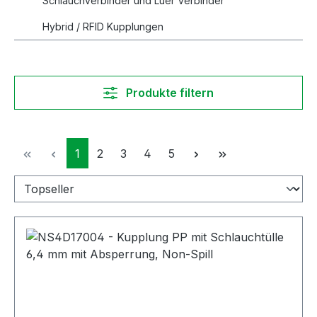
Schlauchverbinder und Luer Verbinder
Hybrid / RFID Kupplungen
Produkte filtern
Seite
Seite
Seite
Seite
Seite
1
2
3
4
5