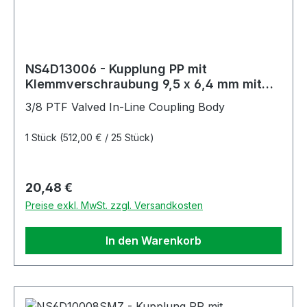
NS4D13006 - Kupplung PP mit
Klemmverschraubung 9,5 x 6,4 mm mit
Absperrung, Non-Spill
3/8 PTF Valved In-Line Coupling Body
1 Stück
(512,00 € / 25 Stück)
Regulärer Preis:
20,48 €
Preise exkl. MwSt. zzgl. Versandkosten
In den Warenkorb