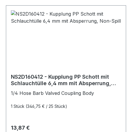
NS2D160412 - Kupplung PP Schott mit
Schlauchtülle 6,4 mm mit Absperrung,
Non-Spill
1/4 Hose Barb Valved Coupling Body
1 Stück
(346,75 € / 25 Stück)
Regulärer Preis:
13,87 €