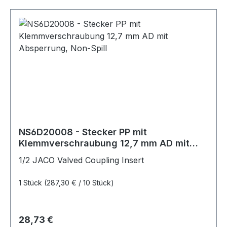
NS6D20008 - Stecker PP mit
Klemmverschraubung 12,7 mm AD mit
Absperrung, Non-Spill
1/2 JACO Valved Coupling Insert
1 Stück
(287,30 € / 10 Stück)
Regulärer Preis:
28,73 €