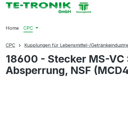
springen
Zur Hauptnavigation springen
Home
CPC
CPC
Kupplungen für Lebensmittel-/Getränkeindustri
18600 - Stecker MS-VC 
Absperrung, NSF (MCD
Bildergalerie überspringen