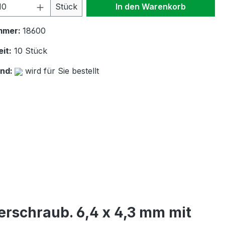
 Anzahl: Gib den gewünschten Wert ein 
Stück
In den Warenkorb
mmer:
18600
it:
10 Stück
and:
wird für Sie bestellt
rschraub. 6,4 x 4,3 mm mit