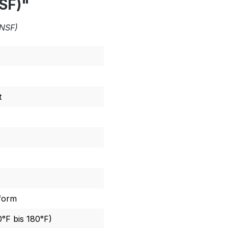
SF)"
 NSF)
t
form
0°F bis 180°F)