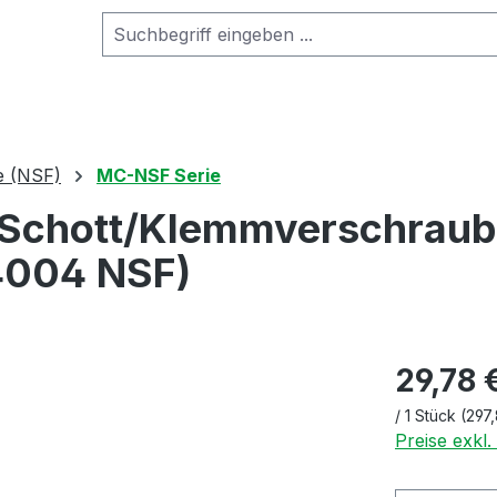
e (NSF)
MC-NSF Serie
Schott/Klemmverschraub.
4004 NSF)
29,78 
/
1 Stück
(297,
Preise exkl