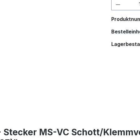
Produkt
Produktnu
Bestelleinhe
Lagerbest
- Stecker MS-VC Schott/Klemmve