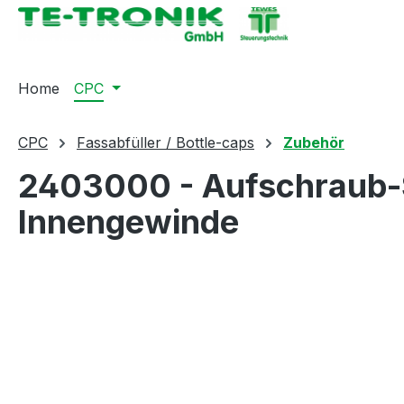
springen
Zur Hauptnavigation springen
Home
CPC
CPC
Fassabfüller / Bottle-caps
Zubehör
2403000 - Aufschraub-S
Innengewinde
Bildergalerie überspringen