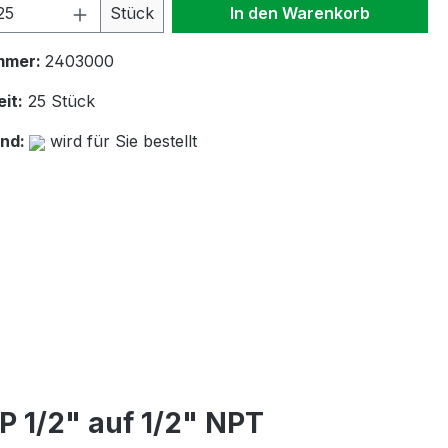
 Anzahl: Gib den gewünschten Wert ein 
Stück
In den Warenkorb
mmer:
2403000
it:
25 Stück
and:
wird für Sie bestellt
 1/2" auf 1/2" NPT