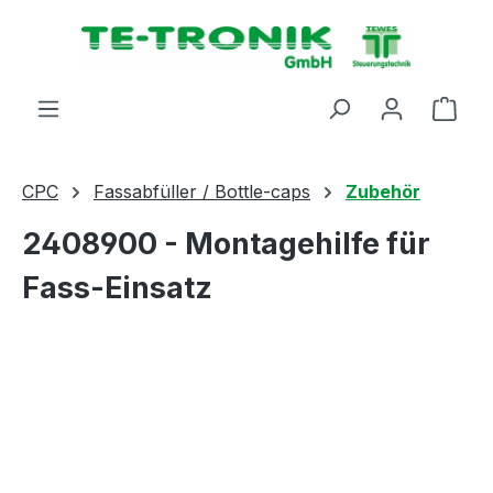
alt springen
Ware
CPC
Fassabfüller / Bottle-caps
Zubehör
2408900 - Montagehilfe für
Fass-Einsatz
Bildergalerie überspringen