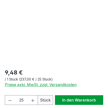
Bildergalerie überspringen
9,48 €
/
1 Stück
(237,00 € / 25 Stück)
Preise exkl. MwSt. zzgl. Versandkosten
Produkt Anzahl: Gib den gewünschten We
Stück
In den Warenkorb