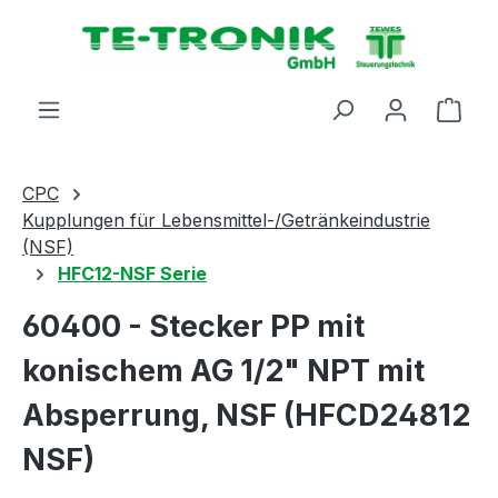
alt springen
Ware
CPC
Kupplungen für Lebensmittel-/Getränkeindustrie
(NSF)
HFC12-NSF Serie
60400 - Stecker PP mit
konischem AG 1/2" NPT mit
Absperrung, NSF (HFCD24812
NSF)