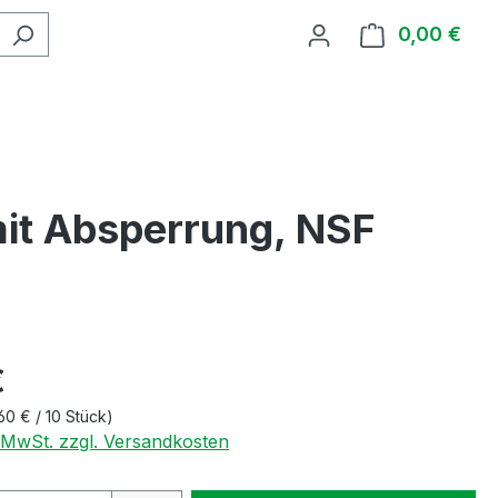
0,00 €
Ware
it Absperrung, NSF
€
60 € / 10 Stück)
. MwSt. zzgl. Versandkosten