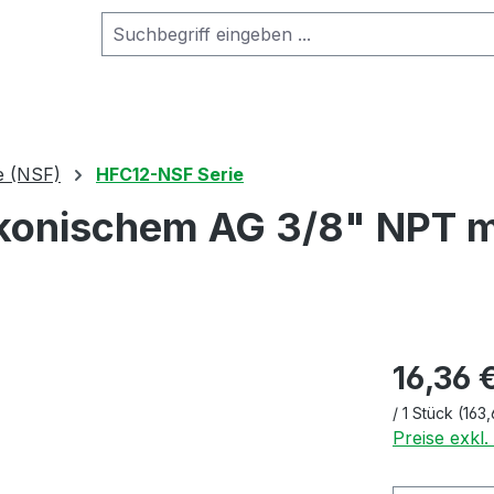
e (NSF)
HFC12-NSF Serie
 konischem AG 3/8" NPT m
16,36 
/
1 Stück
(163,
Preise exkl