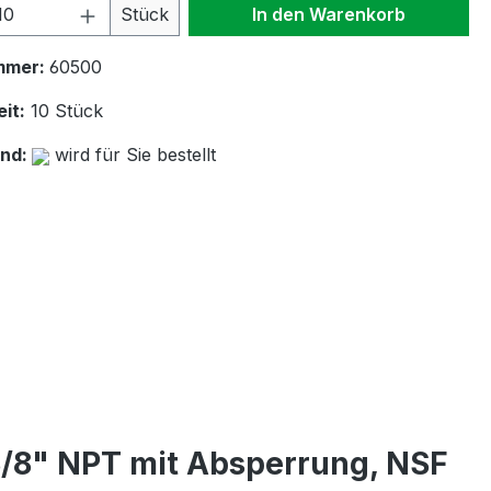
 Anzahl: Gib den gewünschten Wert ein 
Stück
In den Warenkorb
mmer:
60500
it:
10 Stück
and:
wird für Sie bestellt
3/8" NPT mit Absperrung, NSF