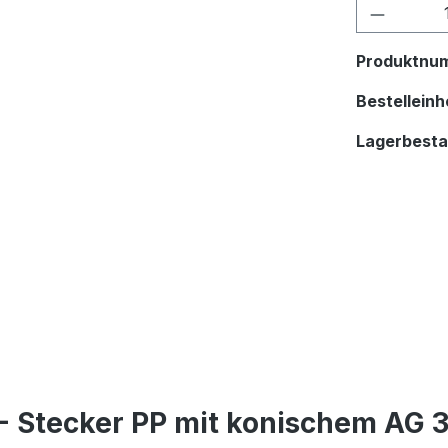
Produkt
Produktnu
Bestelleinhe
Lagerbest
- Stecker PP mit konischem AG 