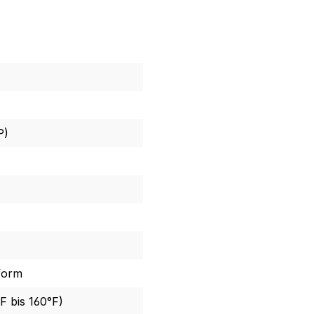
P)
form
F bis 160°F)