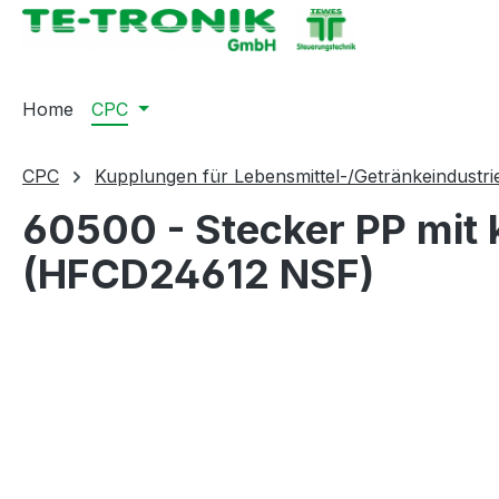
springen
Zur Hauptnavigation springen
Home
CPC
CPC
Kupplungen für Lebensmittel-/Getränkeindustri
60500 - Stecker PP mit
(HFCD24612 NSF)
Bildergalerie überspringen