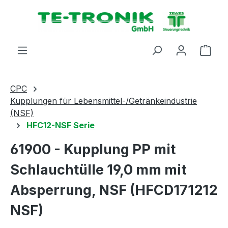
alt springen
Ware
CPC
Kupplungen für Lebensmittel-/Getränkeindustrie
(NSF)
HFC12-NSF Serie
61900 - Kupplung PP mit
Schlauchtülle 19,0 mm mit
Absperrung, NSF (HFCD171212
NSF)