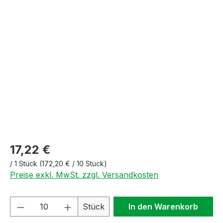
Bildergalerie überspringen
17,22 €
/
1 Stück
(172,20 € / 10 Stück)
Preise exkl. MwSt. zzgl. Versandkosten
Produkt Anzahl: Gib den gewünschten We
Stück
In den Warenkorb