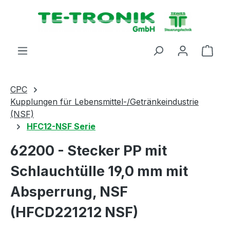
alt springen
Ware
CPC
Kupplungen für Lebensmittel-/Getränkeindustrie
(NSF)
HFC12-NSF Serie
62200 - Stecker PP mit
Schlauchtülle 19,0 mm mit
Absperrung, NSF
(HFCD221212 NSF)