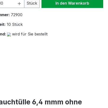
 Anzahl: Gib den gewünschten Wert ein 
Stück
In den Warenkorb
mmer:
72900
it:
10 Stück
and:
wird für Sie bestellt
lauchtülle 6,4 mmm ohne