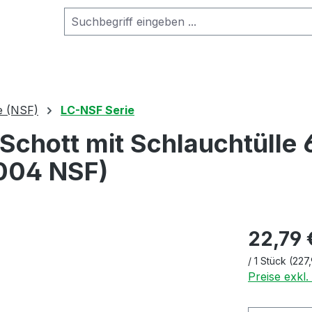
e (NSF)
LC-NSF Serie
Schott mit Schlauchtüll
004 NSF)
22,79 
/
1 Stück
(227,
Preise exkl