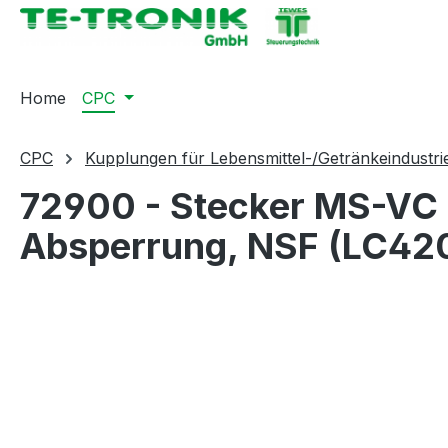
springen
Zur Hauptnavigation springen
Home
CPC
CPC
Kupplungen für Lebensmittel-/Getränkeindustri
72900 - Stecker MS-VC 
Absperrung, NSF (LC42
Bildergalerie überspringen