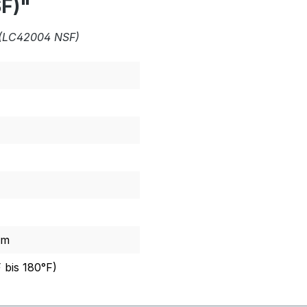
F)"
t (LC42004 NSF)
rm
 bis 180°F)