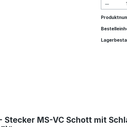
Produkt
Produktnu
Bestelleinhe
Lagerbest
- Stecker MS-VC Schott mit Sch