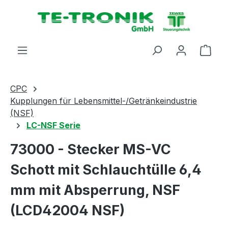
alt springen
Ware
CPC
Kupplungen für Lebensmittel-/Getränkeindustrie
(NSF)
LC-NSF Serie
73000 - Stecker MS-VC
Schott mit Schlauchtülle 6,4
mm mit Absperrung, NSF
(LCD42004 NSF)