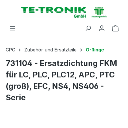
alt springen
Ware
CPC
Zubehör und Ersatzteile
O-Ringe
731104 - Ersatzdichtung FKM
für LC, PLC, PLC12, APC, PTC
(groß), EFC, NS4, NS406 -
Serie
Bildergalerie überspringen