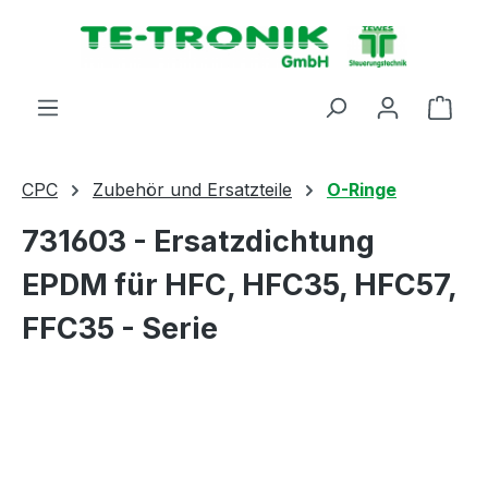
alt springen
Ware
CPC
Zubehör und Ersatzteile
O-Ringe
731603 - Ersatzdichtung
EPDM für HFC, HFC35, HFC57,
FFC35 - Serie
Bildergalerie überspringen