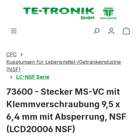
alt springen
Ware
CPC
Kupplungen für Lebensmittel-/Getränkeindustrie
(NSF)
LC-NSF Serie
73600 - Stecker MS-VC mit
Klemmverschraubung 9,5 x
6,4 mm mit Absperrung, NSF
(LCD20006 NSF)