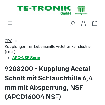
alt springen
Ware
CPC
Kupplungen für Lebensmittel-/Getränkeindustrie
(NSF)
APC-NSF Serie
9208200 - Kupplung Acetal
Schott mit Schlauchtülle 6,4
mm mit Absperrung, NSF
(APCD16004 NSF)