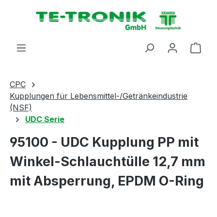
alt springen
Ware
CPC
Kupplungen für Lebensmittel-/Getränkeindustrie
(NSF)
UDC Serie
95100 - UDC Kupplung PP mit
Winkel-Schlauchtülle 12,7 mm
mit Absperrung, EPDM O-Ring