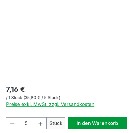
Bildergalerie überspringen
7,16 €
/
1 Stück
(35,80 € / 5 Stück)
Preise exkl. MwSt. zzgl. Versandkosten
Produkt Anzahl: Gib den gewünschten We
Stück
In den Warenkorb