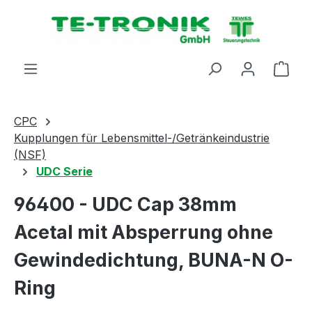
alt springen
Ware
CPC
Kupplungen für Lebensmittel-/Getränkeindustrie
(NSF)
UDC Serie
96400 - UDC Cap 38mm
Acetal mit Absperrung ohne
Gewindedichtung, BUNA-N O-
Ring