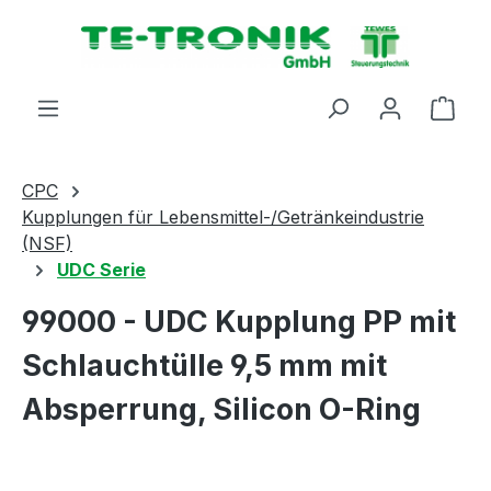
alt springen
Ware
CPC
Kupplungen für Lebensmittel-/Getränkeindustrie
(NSF)
UDC Serie
99000 - UDC Kupplung PP mit
Schlauchtülle 9,5 mm mit
Absperrung, Silicon O-Ring