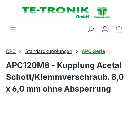
alt springen
Ware
CPC
Standardkupplungen
APC Serie
APC120M8 - Kupplung Acetal
Schott/Klemmverschraub. 8,0
x 6,0 mm ohne Absperrung
Bildergalerie überspringen