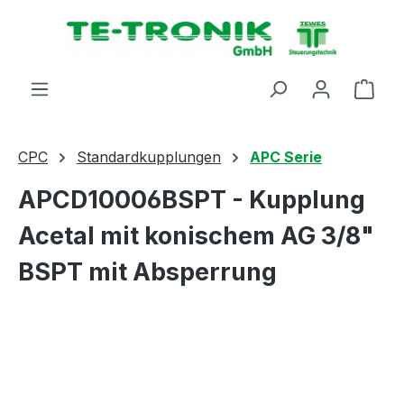
alt springen
Ware
CPC
Standardkupplungen
APC Serie
APCD10006BSPT - Kupplung
Acetal mit konischem AG 3/8"
BSPT mit Absperrung
Bildergalerie überspringen