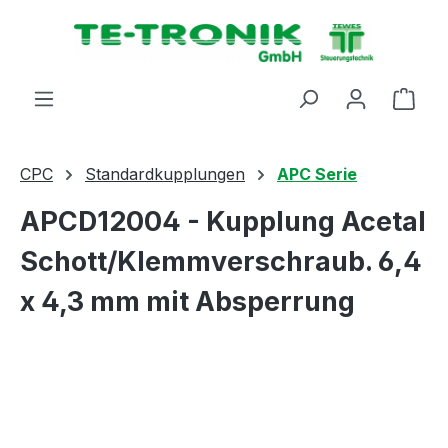
alt springen
Ware
CPC
Standardkupplungen
APC Serie
APCD12004 - Kupplung Acetal
Schott/Klemmverschraub. 6,4
x 4,3 mm mit Absperrung
Bildergalerie überspringen