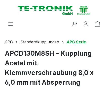
alt springen
Ware
CPC
Standardkupplungen
APC Serie
APCD130M8SH - Kupplung
Acetal mit
Klemmverschraubung 8,0 x
6,0 mm mit Absperrung
Bildergalerie überspringen