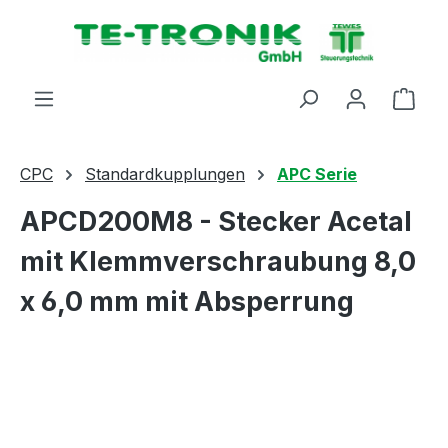
alt springen
Ware
CPC
Standardkupplungen
APC Serie
APCD200M8 - Stecker Acetal
mit Klemmverschraubung 8,0
x 6,0 mm mit Absperrung
Bildergalerie überspringen