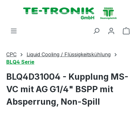
alt springen
Ware
CPC
Liquid Cooling / Flüssigkeitskühlung
BLQ4 Serie
BLQ4D31004 - Kupplung MS-
VC mit AG G1/4" BSPP mit
Absperrung, Non-Spill
Bildergalerie überspringen