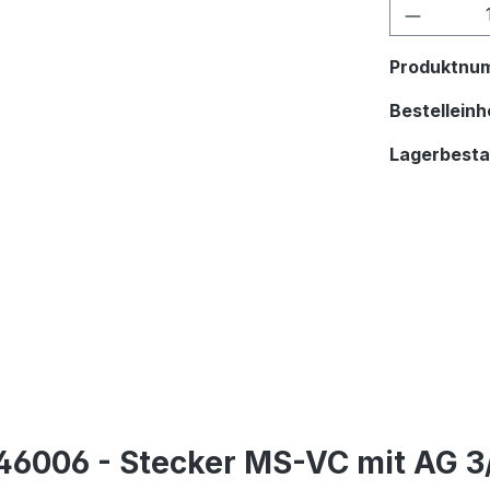
Produkt
Produktnu
Bestelleinhe
Lagerbest
6006 - Stecker MS-VC mit AG 3