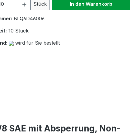
 Anzahl: Gib den gewünschten Wert ein 
Stück
In den Warenkorb
mmer:
BLQ6D46006
it:
10 Stück
and:
wird für Sie bestellt
/8 SAE mit Absperrung, Non-