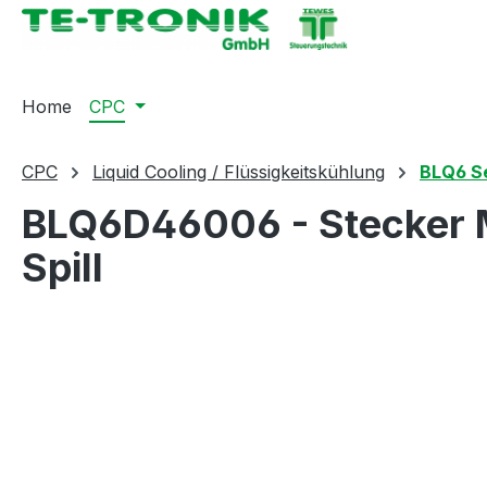
springen
Zur Hauptnavigation springen
Home
CPC
CPC
Liquid Cooling / Flüssigkeitskühlung
BLQ6 S
BLQ6D46006 - Stecker M
Spill
Bildergalerie überspringen