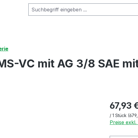
erie
S-VC mit AG 3/8 SAE mit
67,93 
/
1 Stück
(679,
Preise exkl