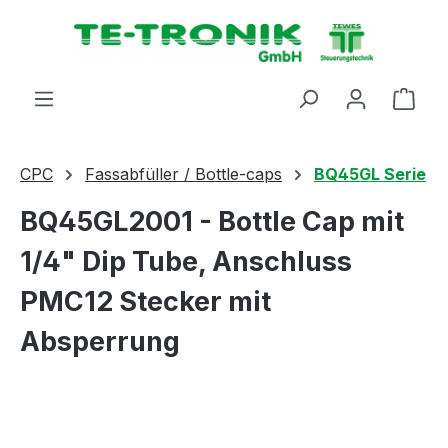
alt springen
Ware
CPC
Fassabfüller / Bottle-caps
BQ45GL Serie
BQ45GL2001 - Bottle Cap mit
1/4" Dip Tube, Anschluss
PMC12 Stecker mit
Absperrung
Bildergalerie überspringen