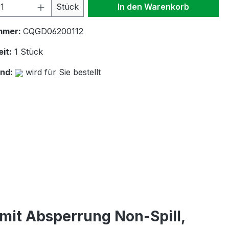
 Anzahl: Gib den gewünschten Wert ein 
Stück
In den Warenkorb
mmer:
CQGD06200112
it:
1 Stück
and:
wird für Sie bestellt
mit Absperrung Non-Spill,