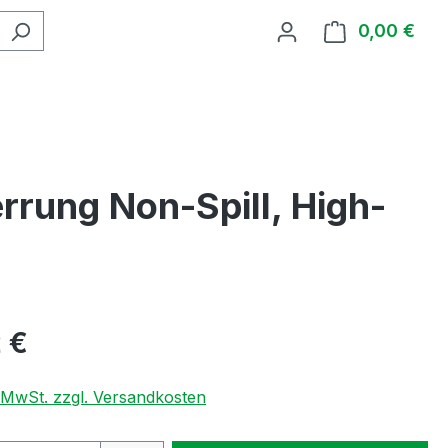
0,00 €
Ware
rung Non-Spill, High-
 €
. MwSt. zzgl. Versandkosten