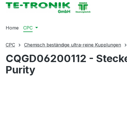
springen
Zur Hauptnavigation springen
Home
CPC
CPC
Chemisch beständige ultra-reine Kupplungen
CQGD06200112 - Stecker 
Purity
Bildergalerie überspringen