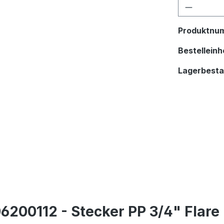
Produkt
Produktnu
Bestelleinhe
Lagerbest
00112 - Stecker PP 3/4" Flare 