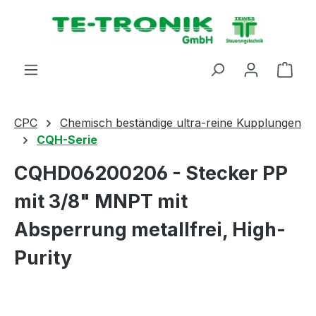
alt springen
Ware
CPC
Chemisch beständige ultra-reine Kupplungen
CQH-Serie
CQHD06200206 - Stecker PP
mit 3/8" MNPT mit
Absperrung metallfrei, High-
Purity