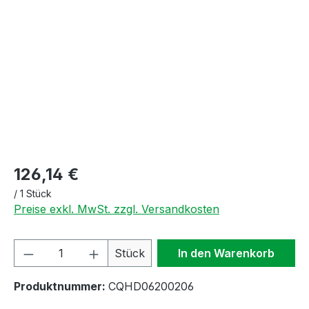
Bildergalerie überspringen
126,14 €
/
1 Stück
Preise exkl. MwSt. zzgl. Versandkosten
Produkt Anzahl: Gib den gewünschten We
Stück
In den Warenkorb
Produktnummer:
CQHD06200206