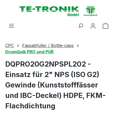
alt springen
Ware
CPC
Fassabfüller / Bottle-caps
DrumQuik PRO und PUR
DQPRO20G2NPSPL202 -
Einsatz für 2" NPS (ISO G2)
Gewinde (Kunststofffässer
und IBC-Deckel) HDPE, FKM-
Flachdichtung