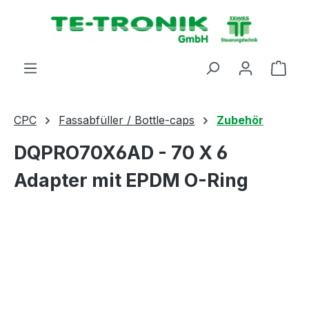
alt springen
Ware
CPC
Fassabfüller / Bottle-caps
Zubehör
DQPRO70X6AD - 70 X 6
Adapter mit EPDM O-Ring
Bildergalerie überspringen