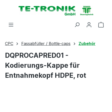
alt springen
Ware
CPC
Fassabfüller / Bottle-caps
Zubehör
DQPROCAPRED01 -
Kodierungs-Kappe für
Entnahmekopf HDPE, rot
Bildergalerie überspringen