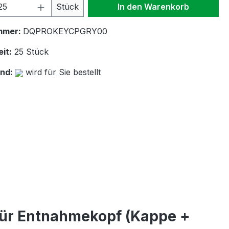
 Anzahl: Gib den gewünschten Wert ein 
Stück
In den Warenkorb
mmer:
DQPROKEYCPGRY00
it:
25 Stück
and:
wird für Sie bestellt
ür Entnahmekopf (Kappe +