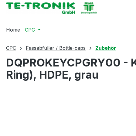
springen
Zur Hauptnavigation springen
Home
CPC
CPC
Fassabfüller / Bottle-caps
Zubehör
DQPROKEYCPGRY00 - Kod
Ring), HDPE, grau
Bildergalerie überspringen