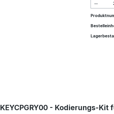
Produkt
Produktnu
Bestelleinhe
Lagerbest
KEYCPGRY00 - Kodierungs-Kit f