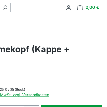
0,00 €
Ware
mekopf (Kappe +
€
,25 € / 25 Stück)
. MwSt. zzgl. Versandkosten