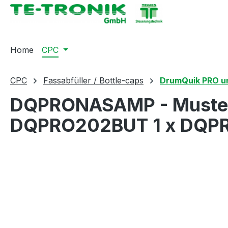
springen
Zur Hauptnavigation springen
Home
CPC
CPC
Fassabfüller / Bottle-caps
DrumQuik PRO u
DQPRONASAMP - Musterse
DQPRO202BUT 1 x DQP
Bildergalerie überspringen