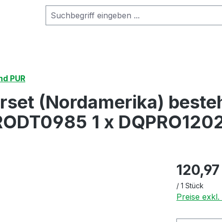
nd PUR
t (Nordamerika) bestehen
RODT0985 1 x DQPRO120
120,97
/
1 Stück
Preise exkl