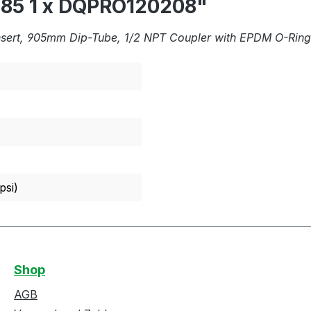
85 1 x DQPRO120208"
Insert, 905mm Dip-Tube, 1/2 NPT Coupler with EPDM O-Rings
psi)
Shop
AGB