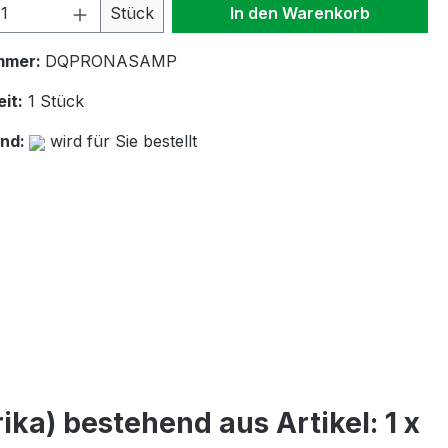
 Anzahl: Gib den gewünschten Wert ein 
Stück
In den Warenkorb
mmer:
DQPRONASAMP
it:
1 Stück
and:
wird für Sie bestellt
) bestehend aus Artikel: 1 x