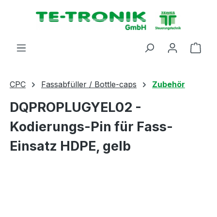
alt springen
Ware
CPC
Fassabfüller / Bottle-caps
Zubehör
DQPROPLUGYEL02 -
Kodierungs-Pin für Fass-
Einsatz HDPE, gelb
Bildergalerie überspringen