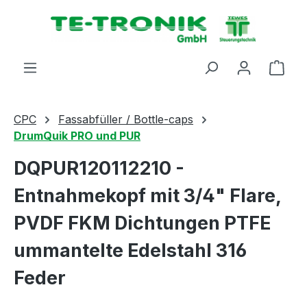
alt springen
Ware
CPC
Fassabfüller / Bottle-caps
DrumQuik PRO und PUR
DQPUR120112210 -
Entnahmekopf mit 3/4" Flare,
PVDF FKM Dichtungen PTFE
ummantelte Edelstahl 316
Feder