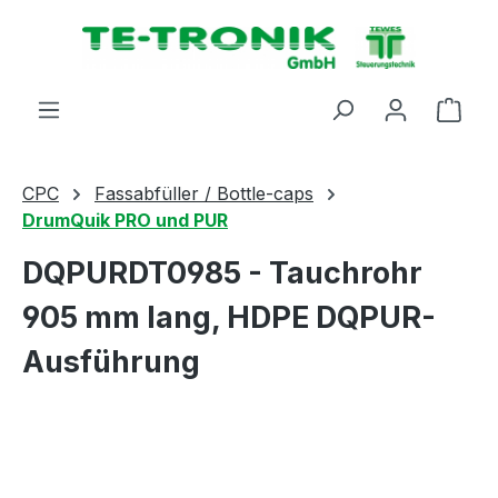
alt springen
Ware
CPC
Fassabfüller / Bottle-caps
DrumQuik PRO und PUR
DQPURDT0985 - Tauchrohr
905 mm lang, HDPE DQPUR-
Ausführung
Bildergalerie überspringen